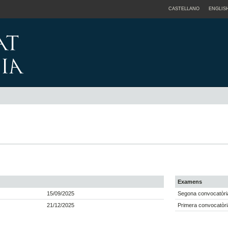
CASTELLANO
ENGLIS
Examens
15/09/2025
Segona convocatòria
21/12/2025
Primera convocatòri