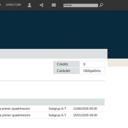
H
DIRECTORI
USER
SHARE
CONTACTE
Crèdits
6
Caràcter
obligatòria
 primer quadrimestre
Subgrup A-T
12/06/2026 09:00
a primer quadrimestre
Subgrup A-T
15/01/2026 09:00