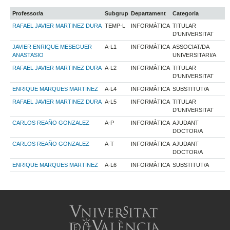
Professor/a
Subgrup
Departament
Categoria
RAFAEL JAVIER MARTINEZ DURA
TEMP-L
INFORMÀTICA
TITULAR
D'UNIVERSITAT
JAVIER ENRIQUE MESEGUER
A-L1
INFORMÀTICA
ASSOCIAT/DA
ANASTASIO
UNIVERSITARI/A
RAFAEL JAVIER MARTINEZ DURA
A-L2
INFORMÀTICA
TITULAR
D'UNIVERSITAT
ENRIQUE MARQUES MARTINEZ
A-L4
INFORMÀTICA
SUBSTITUT/A
RAFAEL JAVIER MARTINEZ DURA
A-L5
INFORMÀTICA
TITULAR
D'UNIVERSITAT
CARLOS REAÑO GONZALEZ
A-P
INFORMÀTICA
AJUDANT
DOCTOR/A
CARLOS REAÑO GONZALEZ
A-T
INFORMÀTICA
AJUDANT
DOCTOR/A
ENRIQUE MARQUES MARTINEZ
A-L6
INFORMÀTICA
SUBSTITUT/A