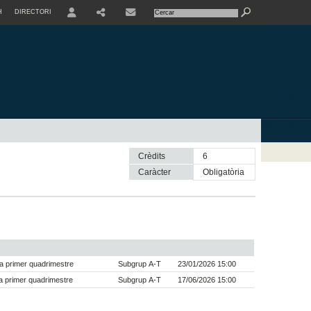
H
DIRECTORI
USER
SHARE
CONTACTE
Crèdits
6
Caràcter
obligatòria
a primer quadrimestre
Subgrup A-T
23/01/2026 15:00
 primer quadrimestre
Subgrup A-T
17/06/2026 15:00