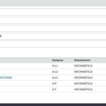
-P
Subgrup
Departament
A-L1
INFORMÀTICA
A-L2
INFORMÀTICA
 ESTEBAN
A-L3
INFORMÀTICA
A-P
INFORMÀTICA
A-T
INFORMÀTICA