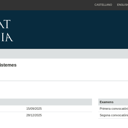
CASTELLANO
ENGLIS
sistemes
Examens
15/09/2025
Primera convocatòri
28/12/2025
Segona convocatòria