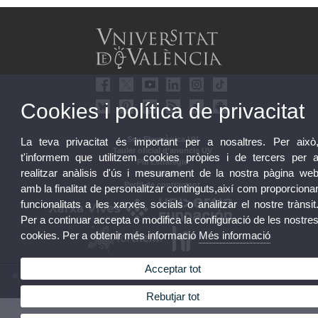
Cookies i política de privacitat
Seu Electrònica UV
La teva privacitat és important per a nosaltres. Per això
Tauler oficial d'anuncis UV
t'informem que utilitzem cookies pròpies i de tercers per 
Pla Estratègic
realitzar anàlisis d'ús i mesurament de la nostra pàgina we
UVintegritat
Perfil de contractant
amb la finalitat de personalitzar continguts,així com proporciona
funcionalitats a les xarxes socials o analitzar el nostre trànsit
Per a continuar accepta o modifica la configuració de les nostre
cookies. Per a obtenir més informació
Més informació
Acceptar tot
© 2026 UV. - Av. Blasco Ibáñez, 13. 46010 València. Espanya. Tel. UV: (+34) 963 86 41 00
Avís legal
|
Accessibilitat
|
Política privacitat
|
Cookies
|
Transparència
|
Bústia UV
Rebutjar tot