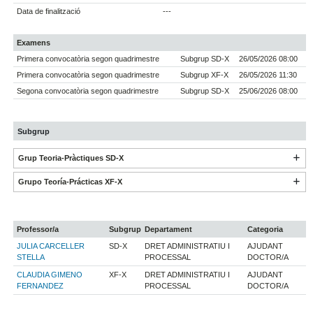
Data de finalització
---
Examens
Primera convocatòria segon quadrimestre
Subgrup SD-X
26/05/2026 08:00
Primera convocatòria segon quadrimestre
Subgrup XF-X
26/05/2026 11:30
Segona convocatòria segon quadrimestre
Subgrup SD-X
25/06/2026 08:00
Subgrup
Grup Teoria-Pràctiques SD-X
Grupo Teoría-Prácticas XF-X
Professor/a
Subgrup
Departament
Categoria
JULIA CARCELLER
SD-X
DRET ADMINISTRATIU I
AJUDANT
STELLA
PROCESSAL
DOCTOR/A
CLAUDIA GIMENO
XF-X
DRET ADMINISTRATIU I
AJUDANT
FERNANDEZ
PROCESSAL
DOCTOR/A