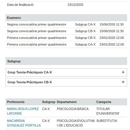
Data de finalització
23/12/2025
Examens
Segona convocatòria primer quadrimestre
Subgrup CA-X
15/06/2026 11:30
Segona convocatòria primer quadrimestre
Subgrup CB-X
15/06/2026 11:30
Primera convocatòria primer quadrimestre
Subgrup CB-X
23/01/2026 12:00
Primera convocatòria primer quadrimestre
Subgrup CA-X
23/01/2026 12:00
Subgrup
Grup Teoria-Pràctiques CA-X
Grup Teoria-Pràctiques CB-X
Professor/a
Subgrup
Departament
Categoria
MARIA JESUS LOPEZ
CA-X
PSICOLOGIA BÀSICA
TITULAR
LATORRE
D'UNIVERSITAT
MACARENA
CA-X
PSICOLOGIA EVOLUTIVA
SUBSTITUT/A
GONZALEZ PORTILLA
I DE L'EDUCACIÓ