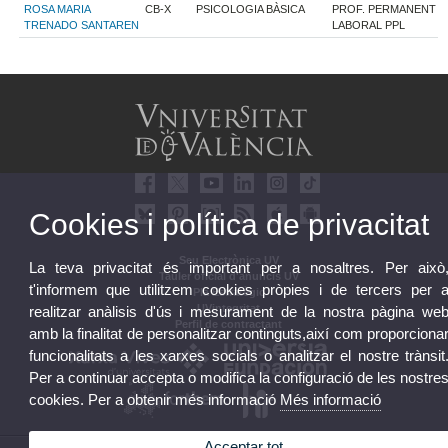
ROSA MARIA
CB-X
PSICOLOGIA BÀSICA
PROF. PERMANENT
TRENADO SANTAREN
LABORAL PPL
Cookies i política de privacitat
Seu Electrònica UV
La teva privacitat és important per a nosaltres. Per això
Tauler oficial d'anuncis UV
t'informem que utilitzem cookies pròpies i de tercers per 
Pla Estratègic
UVintegritat
realitzar anàlisis d'ús i mesurament de la nostra pàgina we
Perfil de contractant
amb la finalitat de personalitzar continguts,així com proporciona
funcionalitats a les xarxes socials o analitzar el nostre trànsit
Per a continuar accepta o modifica la configuració de les nostre
cookies. Per a obtenir més informació
Més informació
Acceptar tot