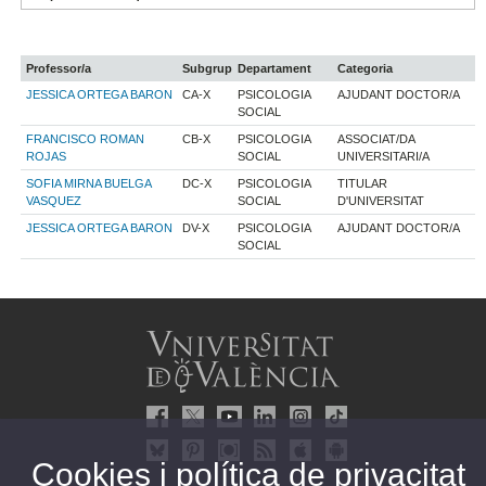
Professor/a
Subgrup
Departament
Categoria
JESSICA ORTEGA BARON
CA-X
PSICOLOGIA
AJUDANT DOCTOR/A
SOCIAL
FRANCISCO ROMAN
CB-X
PSICOLOGIA
ASSOCIAT/DA
ROJAS
SOCIAL
UNIVERSITARI/A
SOFIA MIRNA BUELGA
DC-X
PSICOLOGIA
TITULAR
VASQUEZ
SOCIAL
D'UNIVERSITAT
JESSICA ORTEGA BARON
DV-X
PSICOLOGIA
AJUDANT DOCTOR/A
SOCIAL
Cookies i política de privacitat