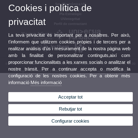
Seu Electrònica UV
Cookies i política de
Tauler oficial d'anuncis UV
Pla Estratègic
privacitat
UVintegritat
Perfil de contractant
La teva privacitat és important per a nosaltres. Per això,
t'informem que utilitzem cookies pròpies i de tercers per a
realitzar anàlisis d'ús i mesurament de la nostra pàgina web
amb la finalitat de personalitzar continguts,així com
proporcionar funcionalitats a les xarxes socials o analitzar el
© 2026 UV. - Av. Blasco Ibáñez, 13. 46010 València. Espanya. Tel. UV: (+34) 963 86 41 00
nostre trànsit. Per a continuar accepta o modifica la
Avís legal
|
Accessibilitat
|
Política privacitat
|
Cookies
|
Transparència
|
Bústia UV
configuració de les nostres cookies. Per a obtenir més
informació
Més informació
Acceptar tot
Rebutjar tot
Configurar cookies