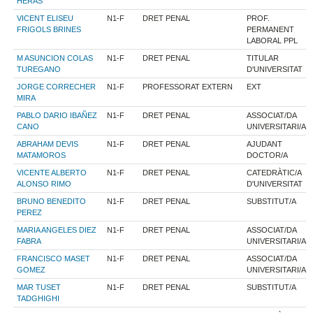
HERAS
VICENT ELISEU
N1-F
DRET PENAL
PROF.
FRIGOLS BRINES
PERMANENT
LABORAL PPL
M ASUNCION COLAS
N1-F
DRET PENAL
TITULAR
TUREGANO
D'UNIVERSITAT
JORGE CORRECHER
N1-F
PROFESSORAT EXTERN
EXT
MIRA
PABLO DARIO IBAÑEZ
N1-F
DRET PENAL
ASSOCIAT/DA
CANO
UNIVERSITARI/A
ABRAHAM DEVIS
N1-F
DRET PENAL
AJUDANT
MATAMOROS
DOCTOR/A
VICENTE ALBERTO
N1-F
DRET PENAL
CATEDRÀTIC/A
ALONSO RIMO
D'UNIVERSITAT
BRUNO BENEDITO
N1-F
DRET PENAL
SUBSTITUT/A
PEREZ
MARIA ANGELES DIEZ
N1-F
DRET PENAL
ASSOCIAT/DA
FABRA
UNIVERSITARI/A
FRANCISCO MASET
N1-F
DRET PENAL
ASSOCIAT/DA
GOMEZ
UNIVERSITARI/A
MAR TUSET
N1-F
DRET PENAL
SUBSTITUT/A
TADGHIGHI