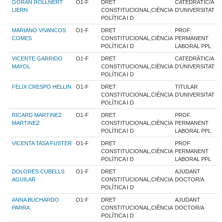
GORAN ROLLNERT
O1-F
DRET
CATEDRÀTIC/A
LIERN
CONSTITUCIONAL,CIÈNCIA
D'UNIVERSITAT
POLÍTICA I D
MARIANO VIVANCOS
O1-F
DRET
PROF.
COMES
CONSTITUCIONAL,CIÈNCIA
PERMANENT
POLÍTICA I D
LABORAL PPL
VICENTE GARRIDO
O1-F
DRET
CATEDRÀTIC/A
MAYOL
CONSTITUCIONAL,CIÈNCIA
D'UNIVERSITAT
POLÍTICA I D
FELIX CRESPO HELLIN
O1-F
DRET
TITULAR
CONSTITUCIONAL,CIÈNCIA
D'UNIVERSITAT
POLÍTICA I D
RICARD MARTINEZ
O1-F
DRET
PROF.
MARTINEZ
CONSTITUCIONAL,CIÈNCIA
PERMANENT
POLÍTICA I D
LABORAL PPL
VICENTA TASA FUSTER
O1-F
DRET
PROF.
CONSTITUCIONAL,CIÈNCIA
PERMANENT
POLÍTICA I D
LABORAL PPL
DOLORES CUBELLS
O1-F
DRET
AJUDANT
AGUILAR
CONSTITUCIONAL,CIÈNCIA
DOCTOR/A
POLÍTICA I D
ANNA BUCHARDO
O1-F
DRET
AJUDANT
PARRA
CONSTITUCIONAL,CIÈNCIA
DOCTOR/A
POLÍTICA I D