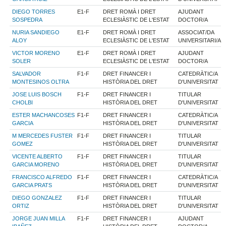
DIEGO TORRES
E1-F
DRET ROMÀ I DRET
AJUDANT
SOSPEDRA
ECLESIÀSTIC DE L'ESTAT
DOCTOR/A
NURIA SANDIEGO
E1-F
DRET ROMÀ I DRET
ASSOCIAT/DA
ALOY
ECLESIÀSTIC DE L'ESTAT
UNIVERSITARI/A
VICTOR MORENO
E1-F
DRET ROMÀ I DRET
AJUDANT
SOLER
ECLESIÀSTIC DE L'ESTAT
DOCTOR/A
SALVADOR
F1-F
DRET FINANCER I
CATEDRÀTIC/A
MONTESINOS OLTRA
HISTÒRIA DEL DRET
D'UNIVERSITAT
JOSE LUIS BOSCH
F1-F
DRET FINANCER I
TITULAR
CHOLBI
HISTÒRIA DEL DRET
D'UNIVERSITAT
ESTER MACHANCOSES
F1-F
DRET FINANCER I
CATEDRÀTIC/A
GARCIA
HISTÒRIA DEL DRET
D'UNIVERSITAT
M MERCEDES FUSTER
F1-F
DRET FINANCER I
TITULAR
GOMEZ
HISTÒRIA DEL DRET
D'UNIVERSITAT
VICENTE ALBERTO
F1-F
DRET FINANCER I
TITULAR
GARCIA MORENO
HISTÒRIA DEL DRET
D'UNIVERSITAT
FRANCISCO ALFREDO
F1-F
DRET FINANCER I
CATEDRÀTIC/A
GARCIA PRATS
HISTÒRIA DEL DRET
D'UNIVERSITAT
DIEGO GONZALEZ
F1-F
DRET FINANCER I
TITULAR
ORTIZ
HISTÒRIA DEL DRET
D'UNIVERSITAT
JORGE JUAN MILLA
F1-F
DRET FINANCER I
AJUDANT