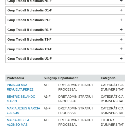
Grup Treball fi d'estudis N1-F
Grup Treball fi d'estudis O1-F
Grup Treball fi d'estudis P1-F
Grup Treball fi d'estudis R1-F
Grup Treball fi d'estudis T1-F
Grup Treball fi d'estudis TD-F
Grup Treball fi d'estudis U1-F
Professor/a
Subgrup
Departament
Categoria
INMACULADA
A1-F
DRET ADMINISTRATIU I
CATEDRÀTIC/A
REVUELTA PEREZ
PROCESSAL
D'UNIVERSITAT
BEATRIZ BELANDO
A1-F
DRET ADMINISTRATIU I
CATEDRÀTIC/A
GARIN
PROCESSAL
D'UNIVERSITAT
MARIA JESUS GARCIA
A1-F
DRET ADMINISTRATIU I
CATEDRÀTIC/A
GARCIA
PROCESSAL
D'UNIVERSITAT
MARIA JOSEFA
A1-F
DRET ADMINISTRATIU I
TITULAR
ALONSO MAS
PROCESSAL
D'UNIVERSITAT