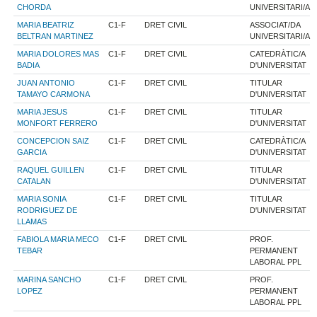
CHORDA
UNIVERSITARI/A
MARIA BEATRIZ
C1-F
DRET CIVIL
ASSOCIAT/DA
BELTRAN MARTINEZ
UNIVERSITARI/A
MARIA DOLORES MAS
C1-F
DRET CIVIL
CATEDRÀTIC/A
BADIA
D'UNIVERSITAT
JUAN ANTONIO
C1-F
DRET CIVIL
TITULAR
TAMAYO CARMONA
D'UNIVERSITAT
MARIA JESUS
C1-F
DRET CIVIL
TITULAR
MONFORT FERRERO
D'UNIVERSITAT
CONCEPCION SAIZ
C1-F
DRET CIVIL
CATEDRÀTIC/A
GARCIA
D'UNIVERSITAT
RAQUEL GUILLEN
C1-F
DRET CIVIL
TITULAR
CATALAN
D'UNIVERSITAT
MARIA SONIA
C1-F
DRET CIVIL
TITULAR
RODRIGUEZ DE
D'UNIVERSITAT
LLAMAS
FABIOLA MARIA MECO
C1-F
DRET CIVIL
PROF.
TEBAR
PERMANENT
LABORAL PPL
MARINA SANCHO
C1-F
DRET CIVIL
PROF.
LOPEZ
PERMANENT
LABORAL PPL