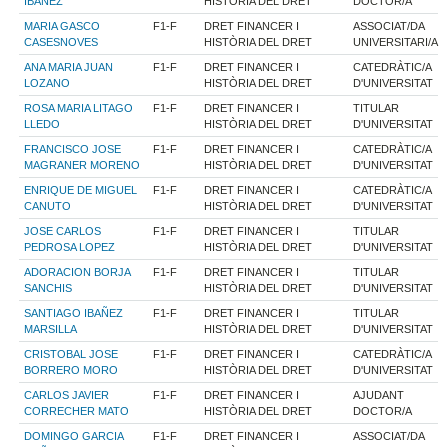
IBAÑEZ
HISTÒRIA DEL DRET
DOCTOR/A
MARIA GASCO
F1-F
DRET FINANCER I
ASSOCIAT/DA
CASESNOVES
HISTÒRIA DEL DRET
UNIVERSITARI/A
ANA MARIA JUAN
F1-F
DRET FINANCER I
CATEDRÀTIC/A
LOZANO
HISTÒRIA DEL DRET
D'UNIVERSITAT
ROSA MARIA LITAGO
F1-F
DRET FINANCER I
TITULAR
LLEDO
HISTÒRIA DEL DRET
D'UNIVERSITAT
FRANCISCO JOSE
F1-F
DRET FINANCER I
CATEDRÀTIC/A
MAGRANER MORENO
HISTÒRIA DEL DRET
D'UNIVERSITAT
ENRIQUE DE MIGUEL
F1-F
DRET FINANCER I
CATEDRÀTIC/A
CANUTO
HISTÒRIA DEL DRET
D'UNIVERSITAT
JOSE CARLOS
F1-F
DRET FINANCER I
TITULAR
PEDROSA LOPEZ
HISTÒRIA DEL DRET
D'UNIVERSITAT
ADORACION BORJA
F1-F
DRET FINANCER I
TITULAR
SANCHIS
HISTÒRIA DEL DRET
D'UNIVERSITAT
SANTIAGO IBAÑEZ
F1-F
DRET FINANCER I
TITULAR
MARSILLA
HISTÒRIA DEL DRET
D'UNIVERSITAT
CRISTOBAL JOSE
F1-F
DRET FINANCER I
CATEDRÀTIC/A
BORRERO MORO
HISTÒRIA DEL DRET
D'UNIVERSITAT
CARLOS JAVIER
F1-F
DRET FINANCER I
AJUDANT
CORRECHER MATO
HISTÒRIA DEL DRET
DOCTOR/A
DOMINGO GARCIA
F1-F
DRET FINANCER I
ASSOCIAT/DA