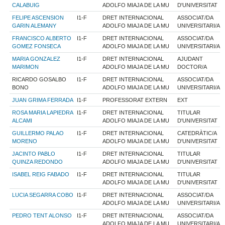
CALABUIG
ADOLFO MIAJA DE LA MU
D'UNIVERSITAT
FELIPE ASCENSION
I1-F
DRET INTERNACIONAL
ASSOCIAT/DA
GARIN ALEMANY
ADOLFO MIAJA DE LA MU
UNIVERSITARI/A
FRANCISCO ALBERTO
I1-F
DRET INTERNACIONAL
ASSOCIAT/DA
GOMEZ FONSECA
ADOLFO MIAJA DE LA MU
UNIVERSITARI/A
MARIA GONZALEZ
I1-F
DRET INTERNACIONAL
AJUDANT
MARIMON
ADOLFO MIAJA DE LA MU
DOCTOR/A
RICARDO GOSALBO
I1-F
DRET INTERNACIONAL
ASSOCIAT/DA
BONO
ADOLFO MIAJA DE LA MU
UNIVERSITARI/A
JUAN GRIMA FERRADA
I1-F
PROFESSORAT EXTERN
EXT
ROSA MARIA LAPIEDRA
I1-F
DRET INTERNACIONAL
TITULAR
ALCAMI
ADOLFO MIAJA DE LA MU
D'UNIVERSITAT
GUILLERMO PALAO
I1-F
DRET INTERNACIONAL
CATEDRÀTIC/A
MORENO
ADOLFO MIAJA DE LA MU
D'UNIVERSITAT
JACINTO PABLO
I1-F
DRET INTERNACIONAL
TITULAR
QUINZA REDONDO
ADOLFO MIAJA DE LA MU
D'UNIVERSITAT
ISABEL REIG FABADO
I1-F
DRET INTERNACIONAL
TITULAR
ADOLFO MIAJA DE LA MU
D'UNIVERSITAT
LUCIA SEGARRA COBO
I1-F
DRET INTERNACIONAL
ASSOCIAT/DA
ADOLFO MIAJA DE LA MU
UNIVERSITARI/A
PEDRO TENT ALONSO
I1-F
DRET INTERNACIONAL
ASSOCIAT/DA
ADOLFO MIAJA DE LA MU
UNIVERSITARI/A