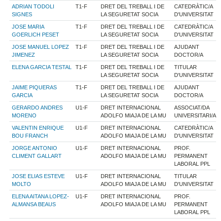
ADRIAN TODOLI
T1-F
DRET DEL TREBALL I DE
CATEDRÀTIC/A
SIGNES
LA SEGURETAT SOCIA
D'UNIVERSITAT
JOSE MARIA
T1-F
DRET DEL TREBALL I DE
CATEDRÀTIC/A
GOERLICH PESET
LA SEGURETAT SOCIA
D'UNIVERSITAT
JOSE MANUEL LOPEZ
T1-F
DRET DEL TREBALL I DE
AJUDANT
JIMENEZ
LA SEGURETAT SOCIA
DOCTOR/A
ELENA GARCIA TESTAL
T1-F
DRET DEL TREBALL I DE
TITULAR
LA SEGURETAT SOCIA
D'UNIVERSITAT
JAIME PIQUERAS
T1-F
DRET DEL TREBALL I DE
AJUDANT
GARCIA
LA SEGURETAT SOCIA
DOCTOR/A
GERARDO ANDRES
U1-F
DRET INTERNACIONAL
ASSOCIAT/DA
MORENO
ADOLFO MIAJA DE LA MU
UNIVERSITARI/A
VALENTIN ENRIQUE
U1-F
DRET INTERNACIONAL
CATEDRÀTIC/A
BOU FRANCH
ADOLFO MIAJA DE LA MU
D'UNIVERSITAT
JORGE ANTONIO
U1-F
DRET INTERNACIONAL
PROF.
CLIMENT GALLART
ADOLFO MIAJA DE LA MU
PERMANENT
LABORAL PPL
JOSE ELIAS ESTEVE
U1-F
DRET INTERNACIONAL
TITULAR
MOLTO
ADOLFO MIAJA DE LA MU
D'UNIVERSITAT
ELENA AITANA LOPEZ-
U1-F
DRET INTERNACIONAL
PROF.
ALMANSA BEAUS
ADOLFO MIAJA DE LA MU
PERMANENT
LABORAL PPL