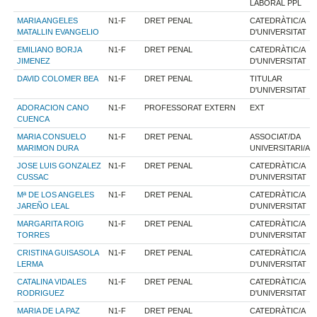
LABORAL PPL
MARIA ANGELES
N1-F
DRET PENAL
CATEDRÀTIC/A
MATALLIN EVANGELIO
D'UNIVERSITAT
EMILIANO BORJA
N1-F
DRET PENAL
CATEDRÀTIC/A
JIMENEZ
D'UNIVERSITAT
DAVID COLOMER BEA
N1-F
DRET PENAL
TITULAR
D'UNIVERSITAT
ADORACION CANO
N1-F
PROFESSORAT EXTERN
EXT
CUENCA
MARIA CONSUELO
N1-F
DRET PENAL
ASSOCIAT/DA
MARIMON DURA
UNIVERSITARI/A
JOSE LUIS GONZALEZ
N1-F
DRET PENAL
CATEDRÀTIC/A
CUSSAC
D'UNIVERSITAT
Mª DE LOS ANGELES
N1-F
DRET PENAL
CATEDRÀTIC/A
JAREÑO LEAL
D'UNIVERSITAT
MARGARITA ROIG
N1-F
DRET PENAL
CATEDRÀTIC/A
TORRES
D'UNIVERSITAT
CRISTINA GUISASOLA
N1-F
DRET PENAL
CATEDRÀTIC/A
LERMA
D'UNIVERSITAT
CATALINA VIDALES
N1-F
DRET PENAL
CATEDRÀTIC/A
RODRIGUEZ
D'UNIVERSITAT
MARIA DE LA PAZ
N1-F
DRET PENAL
CATEDRÀTIC/A