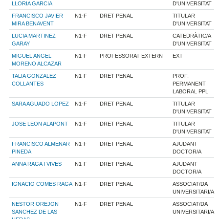
LLORIA GARCIA
D'UNIVERSITAT
FRANCISCO JAVIER
N1-F
DRET PENAL
TITULAR
MIRA BENAVENT
D'UNIVERSITAT
LUCIA MARTINEZ
N1-F
DRET PENAL
CATEDRÀTIC/A
GARAY
D'UNIVERSITAT
MIGUEL ANGEL
N1-F
PROFESSORAT EXTERN
EXT
MORENO ALCAZAR
TALIA GONZALEZ
N1-F
DRET PENAL
PROF.
COLLANTES
PERMANENT
LABORAL PPL
SARA AGUADO LOPEZ
N1-F
DRET PENAL
TITULAR
D'UNIVERSITAT
JOSE LEON ALAPONT
N1-F
DRET PENAL
TITULAR
D'UNIVERSITAT
FRANCISCO ALMENAR
N1-F
DRET PENAL
AJUDANT
PINEDA
DOCTOR/A
ANNA RAGA I VIVES
N1-F
DRET PENAL
AJUDANT
DOCTOR/A
IGNACIO COMES RAGA
N1-F
DRET PENAL
ASSOCIAT/DA
UNIVERSITARI/A
NESTOR OREJON
N1-F
DRET PENAL
ASSOCIAT/DA
SANCHEZ DE LAS
UNIVERSITARI/A