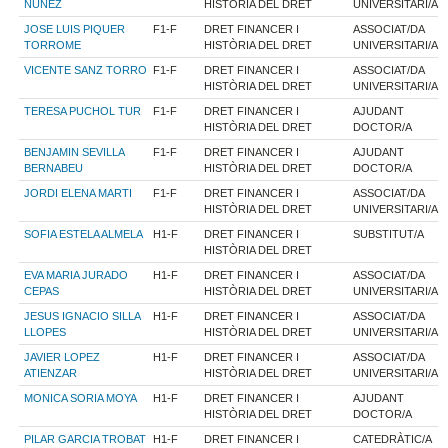
NUÑEZ
HISTÒRIA DEL DRET
UNIVERSITARI/A
JOSE LUIS PIQUER
F1-F
DRET FINANCER I
ASSOCIAT/DA
TORROME
HISTÒRIA DEL DRET
UNIVERSITARI/A
VICENTE SANZ TORRO
F1-F
DRET FINANCER I
ASSOCIAT/DA
HISTÒRIA DEL DRET
UNIVERSITARI/A
TERESA PUCHOL TUR
F1-F
DRET FINANCER I
AJUDANT
HISTÒRIA DEL DRET
DOCTOR/A
BENJAMIN SEVILLA
F1-F
DRET FINANCER I
AJUDANT
BERNABEU
HISTÒRIA DEL DRET
DOCTOR/A
JORDI ELENA MARTI
F1-F
DRET FINANCER I
ASSOCIAT/DA
HISTÒRIA DEL DRET
UNIVERSITARI/A
SOFIA ESTELA ALMELA
H1-F
DRET FINANCER I
SUBSTITUT/A
HISTÒRIA DEL DRET
EVA MARIA JURADO
H1-F
DRET FINANCER I
ASSOCIAT/DA
CEPAS
HISTÒRIA DEL DRET
UNIVERSITARI/A
JESUS IGNACIO SILLA
H1-F
DRET FINANCER I
ASSOCIAT/DA
LLOPES
HISTÒRIA DEL DRET
UNIVERSITARI/A
JAVIER LOPEZ
H1-F
DRET FINANCER I
ASSOCIAT/DA
ATIENZAR
HISTÒRIA DEL DRET
UNIVERSITARI/A
MONICA SORIA MOYA
H1-F
DRET FINANCER I
AJUDANT
HISTÒRIA DEL DRET
DOCTOR/A
PILAR GARCIA TROBAT
H1-F
DRET FINANCER I
CATEDRÀTIC/A