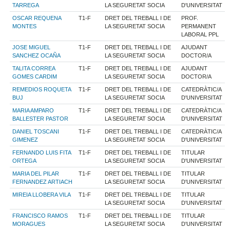
TARREGA
LA SEGURETAT SOCIA
D'UNIVERSITAT
OSCAR REQUENA
T1-F
DRET DEL TREBALL I DE
PROF.
MONTES
LA SEGURETAT SOCIA
PERMANENT
LABORAL PPL
JOSE MIGUEL
T1-F
DRET DEL TREBALL I DE
AJUDANT
SANCHEZ OCAÑA
LA SEGURETAT SOCIA
DOCTOR/A
TALITA CORREA
T1-F
DRET DEL TREBALL I DE
AJUDANT
GOMES CARDIM
LA SEGURETAT SOCIA
DOCTOR/A
REMEDIOS ROQUETA
T1-F
DRET DEL TREBALL I DE
CATEDRÀTIC/A
BUJ
LA SEGURETAT SOCIA
D'UNIVERSITAT
MARIA AMPARO
T1-F
DRET DEL TREBALL I DE
CATEDRÀTIC/A
BALLESTER PASTOR
LA SEGURETAT SOCIA
D'UNIVERSITAT
DANIEL TOSCANI
T1-F
DRET DEL TREBALL I DE
CATEDRÀTIC/A
GIMENEZ
LA SEGURETAT SOCIA
D'UNIVERSITAT
FERNANDO LUIS FITA
T1-F
DRET DEL TREBALL I DE
TITULAR
ORTEGA
LA SEGURETAT SOCIA
D'UNIVERSITAT
MARIA DEL PILAR
T1-F
DRET DEL TREBALL I DE
TITULAR
FERNANDEZ ARTIACH
LA SEGURETAT SOCIA
D'UNIVERSITAT
MIREIA LLOBERA VILA
T1-F
DRET DEL TREBALL I DE
TITULAR
LA SEGURETAT SOCIA
D'UNIVERSITAT
FRANCISCO RAMOS
T1-F
DRET DEL TREBALL I DE
TITULAR
MORAGUES
LA SEGURETAT SOCIA
D'UNIVERSITAT