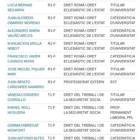
LUCIA BERNAD
R1-F
DRET ROMÀ I DRET
TITULAR
SEGARRA
ECLESIÀSTIC DE L'ESTAT
D'UNIVERSITAT
JUAN ALFREDO
R1-F
DRET ROMÀ I DRET
CATEDRÀTIC/A
OBARRIO MORENO
ECLESIÀSTIC DE L'ESTAT
D'UNIVERSITAT
ALEJANDRO MARIA
R1-F
DRET ROMÀ I DRET
CATEDRÀTIC/A
VALIÑO ARCOS
ECLESIÀSTIC DE L'ESTAT
D'UNIVERSITAT
M ASUNCION MOLLA
R1-F
DRET ROMÀ I DRET
TITULAR
NEBOT
ECLESIÀSTIC DE L'ESTAT
D'UNIVERSITAT
FRANCISCO JAVIER
R1-F
DRET ROMÀ I DRET
CATEDRÀTIC/A
CASINOS MORA
ECLESIÀSTIC DE L'ESTAT
D'UNIVERSITAT
JOSE MIGUEL PIQUER
R1-F
DRET ROMÀ I DRET
TITULAR
MARI
ECLESIÀSTIC DE L'ESTAT
D'UNIVERSITAT
JUAN BENITO
R1-F
PROFESSORAT EXTERN
EXT
CAÑIZARES NAVARRO
VANESA CORDERO
T1-F
DRET DEL TREBALL I DE
TITULAR
GORDILLO
LA SEGURETAT SOCIA
D'UNIVERSITAT
RAFAEL MOLL
T1-F
DRET DEL TREBALL I DE
PROF.
NOGUERA
LA SEGURETAT SOCIA
PERMANENT
LABORAL PPL
GEMMA FABREGAT
T1-F
DRET DEL TREBALL I DE
CATEDRÀTIC/A
MONFORT
LA SEGURETAT SOCIA
D'UNIVERSITAT
JUAN ANTONIO ALTES
T1-F
DRET DEL TREBALL I DE
CATEDRÀTIC/A