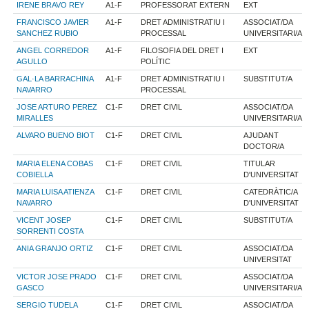
IRENE BRAVO REY
A1-F
PROFESSORAT EXTERN
EXT
FRANCISCO JAVIER
A1-F
DRET ADMINISTRATIU I
ASSOCIAT/DA
SANCHEZ RUBIO
PROCESSAL
UNIVERSITARI/A
ANGEL CORREDOR
A1-F
FILOSOFIA DEL DRET I
EXT
AGULLO
POLÍTIC
GAL·LA BARRACHINA
A1-F
DRET ADMINISTRATIU I
SUBSTITUT/A
NAVARRO
PROCESSAL
JOSE ARTURO PEREZ
C1-F
DRET CIVIL
ASSOCIAT/DA
MIRALLES
UNIVERSITARI/A
ALVARO BUENO BIOT
C1-F
DRET CIVIL
AJUDANT
DOCTOR/A
MARIA ELENA COBAS
C1-F
DRET CIVIL
TITULAR
COBIELLA
D'UNIVERSITAT
MARIA LUISA ATIENZA
C1-F
DRET CIVIL
CATEDRÀTIC/A
NAVARRO
D'UNIVERSITAT
VICENT JOSEP
C1-F
DRET CIVIL
SUBSTITUT/A
SORRENTI COSTA
ANIA GRANJO ORTIZ
C1-F
DRET CIVIL
ASSOCIAT/DA
UNIVERSITAT
VICTOR JOSE PRADO
C1-F
DRET CIVIL
ASSOCIAT/DA
GASCO
UNIVERSITARI/A
SERGIO TUDELA
C1-F
DRET CIVIL
ASSOCIAT/DA