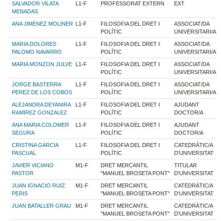
SALVADOR VILATA
L1-F
PROFESSORAT EXTERN
EXT
MENADAS
ANA JIMENEZ MOLINER
L1-F
FILOSOFIA DEL DRET I
ASSOCIAT/DA
POLÍTIC
UNIVERSITARI/A
MARIA DOLORES
L1-F
FILOSOFIA DEL DRET I
ASSOCIAT/DA
PALOMO NAVARRO
POLÍTIC
UNIVERSITARI/A
MARIA MONZON JULVE
L1-F
FILOSOFIA DEL DRET I
ASSOCIAT/DA
POLÍTIC
UNIVERSITARI/A
JORGE BASTERRA
L1-F
FILOSOFIA DEL DRET I
ASSOCIAT/DA
PEREZ DE LOS COBOS
POLÍTIC
UNIVERSITARI/A
ALEJANDRA DEYANIRA
L1-F
FILOSOFIA DEL DRET I
AJUDANT
RAMIREZ GONZALEZ
POLÍTIC
DOCTOR/A
ANA MARIA COLOMER
L1-F
FILOSOFIA DEL DRET I
AJUDANT
SEGURA
POLÍTIC
DOCTOR/A
CRISTINA GARCIA
L1-F
FILOSOFIA DEL DRET I
CATEDRÀTIC/A
PASCUAL
POLÍTIC
D'UNIVERSITAT
JAVIER VICIANO
M1-F
DRET MERCANTIL
TITULAR
PASTOR
"MANUEL BROSETA PONT"
D'UNIVERSITAT
JUAN IGNACIO RUIZ
M1-F
DRET MERCANTIL
CATEDRÀTIC/A
PERIS
"MANUEL BROSETA PONT"
D'UNIVERSITAT
JUAN BATALLER GRAU
M1-F
DRET MERCANTIL
CATEDRÀTIC/A
"MANUEL BROSETA PONT"
D'UNIVERSITAT