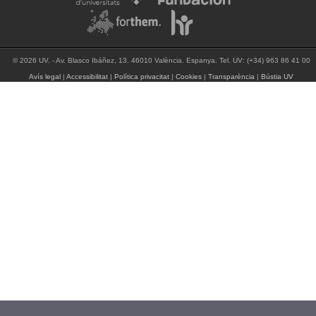
© 2026 UV. - Av. Blasco Ibáñez, 13. 46010 València. Espanya. Tel. UV: (+34) 963 86 41 00
Avís legal
|
Accessibilitat
|
Política privacitat
|
Cookies
|
Transparència
|
Bústia UV