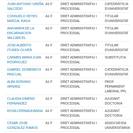
JUAN ANTONIO UREÑA
A1-F
DRET ADMINISTRATIU I
CATEDRÀTIC/A
SALCEDO
PROCESSAL
D'UNIVERSITAT
CONSUELO REYES
A1-F
DRET ADMINISTRATIU I
TITULAR
MARZAL RAGA
PROCESSAL
D'UNIVERSITAT
ANA MARIA DE LA
A1-F
DRET ADMINISTRATIU I
TITULAR
ENCARNACION
PROCESSAL
D'UNIVERSITAT
VALCARCEL
JOSE ALBERTO
A1-F
DRET ADMINISTRATIU I
TITULAR
ITUREN OLIVER
PROCESSAL
D'UNIVERSITAT
CARMEN MARIA JUAN
A1-F
DRET ADMINISTRATIU I
SUBSTITUT/A
RODRIGUEZ
PROCESSAL
GABRIEL DOMENECH
A1-F
DRET ADMINISTRATIU I
CATEDRÀTIC/A
PASCUAL
PROCESSAL
D'UNIVERSITAT
ALBA SORIANO
A1-F
DRET ADMINISTRATIU I
PROF.
ARNANZ
PROCESSAL
PERMANENT
LABORAL PPL
CLAUDIA GIMENO
A1-F
DRET ADMINISTRATIU I
AJUDANT
FERNANDEZ
PROCESSAL
DOCTOR/A
ROSA CERNADA BADIA
A1-F
DRET ADMINISTRATIU I
AJUDANT
PROCESSAL
DOCTOR/A
CESAR JOSE
A1-F
DRET ADMINISTRATIU I
ASSOCIAT/DA
GONZALEZ RAMOS
PROCESSAL
UNIVERSITARI/A