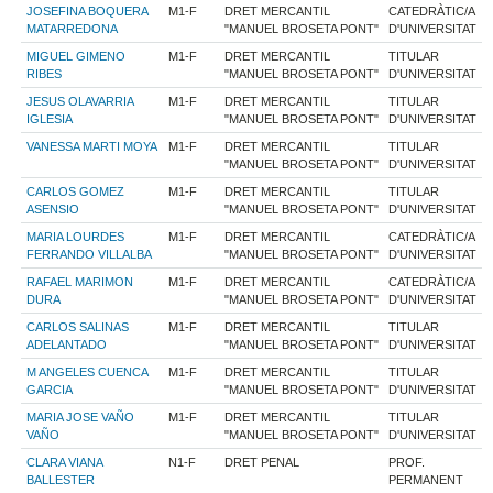
JOSEFINA BOQUERA
M1-F
DRET MERCANTIL
CATEDRÀTIC/A
MATARREDONA
"MANUEL BROSETA PONT"
D'UNIVERSITAT
MIGUEL GIMENO
M1-F
DRET MERCANTIL
TITULAR
RIBES
"MANUEL BROSETA PONT"
D'UNIVERSITAT
JESUS OLAVARRIA
M1-F
DRET MERCANTIL
TITULAR
IGLESIA
"MANUEL BROSETA PONT"
D'UNIVERSITAT
VANESSA MARTI MOYA
M1-F
DRET MERCANTIL
TITULAR
"MANUEL BROSETA PONT"
D'UNIVERSITAT
CARLOS GOMEZ
M1-F
DRET MERCANTIL
TITULAR
ASENSIO
"MANUEL BROSETA PONT"
D'UNIVERSITAT
MARIA LOURDES
M1-F
DRET MERCANTIL
CATEDRÀTIC/A
FERRANDO VILLALBA
"MANUEL BROSETA PONT"
D'UNIVERSITAT
RAFAEL MARIMON
M1-F
DRET MERCANTIL
CATEDRÀTIC/A
DURA
"MANUEL BROSETA PONT"
D'UNIVERSITAT
CARLOS SALINAS
M1-F
DRET MERCANTIL
TITULAR
ADELANTADO
"MANUEL BROSETA PONT"
D'UNIVERSITAT
M ANGELES CUENCA
M1-F
DRET MERCANTIL
TITULAR
GARCIA
"MANUEL BROSETA PONT"
D'UNIVERSITAT
MARIA JOSE VAÑO
M1-F
DRET MERCANTIL
TITULAR
VAÑO
"MANUEL BROSETA PONT"
D'UNIVERSITAT
CLARA VIANA
N1-F
DRET PENAL
PROF.
BALLESTER
PERMANENT