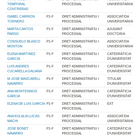
TEMPORAL
PROCESSAL
UNIVERSITARI/A
CONTRERAS
ISABEL CARRION
P1-F
DRET ADMINISTRATIU I
ASSOCIAT/DA
TORNERO
PROCESSAL
UNIVERSITARI/A
MARTA CANTOS
P1-F
DRET ADMINISTRATIU I
AJUDANT
PARDO
PROCESSAL
DOCTOR/A
CONSUELO BLASCO
P1-F
DRET ADMINISTRATIU I
ASSOCIAT/DA
MONTON
PROCESSAL
UNIVERSITARI/A
ELENA MARTINEZ
P1-F
DRET ADMINISTRATIU I
CATEDRÀTIC/A
GARCIA
PROCESSAL
D'UNIVERSITAT
LUIS ANDRES
P1-F
DRET ADMINISTRATIU I
CATEDRÀTIC/A
CUCARELLA GALIANA
PROCESSAL
D'UNIVERSITAT
M JOSE MASCARELL
P1-F
DRET ADMINISTRATIU I
TITULAR
NAVARRO
PROCESSAL
D'UNIVERSITAT
ANA MONTESINOS
P1-F
DRET ADMINISTRATIU I
CATEDRÀTIC/A
GARCIA
PROCESSAL
D'UNIVERSITAT
ELENA DE LUIS GARCIA
P1-F
DRET ADMINISTRATIU I
EXT
PROCESSAL
ANA EULALIA LUCAS
P1-F
DRET ADMINISTRATIU I
ASSOCIAT/DA
MACHI
PROCESSAL
UNIVERSITARI/A
JOSE BONET
P1-F
DRET ADMINISTRATIU I
CATEDRÀTIC/A
NAVARRO
PROCESSAL
D'UNIVERSITAT