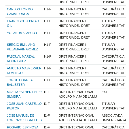
HISTÒRIA DEL DRET
D'UNIVERSITAT
CARLOS TORMO
H1-F
DRET FINANCER I
CATEDRÀTIC/A
CAMALLONGA
HISTÒRIA DEL DRET
D'UNIVERSITAT
FRANCISCO J PALAO
H1-F
DRET FINANCER I
TITULAR
GIL
HISTÒRIA DEL DRET
D'UNIVERSITAT
YOLANDA BLASCO GIL
H1-F
DRET FINANCER I
TITULAR
HISTÒRIA DEL DRET
D'UNIVERSITAT
SERGIO EMILIANO
H1-F
DRET FINANCER I
TITULAR
VILLAMARIN GOMEZ
HISTÒRIA DEL DRET
D'UNIVERSITAT
PASCUAL MARZAL
H1-F
DRET FINANCER I
CATEDRÀTIC/A
RODRIGUEZ
HISTÒRIA DEL DRET
D'UNIVERSITAT
ANICETO MASFERRER
H1-F
DRET FINANCER I
CATEDRÀTIC/A
DOMINGO
HISTÒRIA DEL DRET
D'UNIVERSITAT
JORGE CORREA
H1-F
DRET FINANCER I
CATEDRÀTIC/A
BALLESTER
HISTÒRIA DEL DRET
D'UNIVERSITAT
MAELIA ESTHER PEREZ
I1-F
DRET INTERNACIONAL
EXT
SILVEIRA
ADOLFO MIAJA DE LA MU
JOSE JUAN CASTELLO
I1-F
DRET INTERNACIONAL
TITULAR
PASTOR
ADOLFO MIAJA DE LA MU
D'UNIVERSITAT
JOSE MANUEL DE
I1-F
DRET INTERNACIONAL
ASSOCIAT/DA
LORENZO SEGRELLES
ADOLFO MIAJA DE LA MU
UNIVERSITARI/A
ROSARIO ESPINOSA
I1-F
DRET INTERNACIONAL
CATEDRÀTIC/A