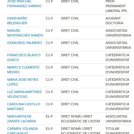
JOSE PASCUAL
C1-F
DRET CIVIL
PROF.
FERNANDEZ GIMENO
PERMANENT
LABORAL PPL
DAVID AVIÑO
C1-F
DRET CIVIL
AJUDANT
BELENGUER
DOCTOR/A
MANUEL
C1-F
DRET CIVIL
ASSOCIAT/DA
MONTANCHEZ RAMOS
UNIVERSITARI/A
GEMA REIG PALMERO
C1-F
DRET CIVIL
ASSOCIAT/DA
UNIVERSITARI/A
FRANCISCO BLASCO
C1-F
DRET CIVIL
CATEDRÀTIC/A
GASCO
D'UNIVERSITAT
MARIO E CLEMENTE
C1-F
DRET CIVIL
CATEDRÀTIC/A
MEORO
D'UNIVERSITAT
MARIA JOSE REYES
C1-F
DRET CIVIL
CATEDRÀTIC/A
LOPEZ
D'UNIVERSITAT
LUZ MARIA MARTINEZ
C1-F
DRET CIVIL
CATEDRÀTIC/A
VELENCOSO
D'UNIVERSITAT
CAROLINA CASTILLO
C1-F
DRET CIVIL
CATEDRÀTIC/A
MARTINEZ
D'UNIVERSITAT
MARGARITA DE
E1-F
DRET ROMÀ I DRET
ASSOCIAT/DA
ZARATE LACARRA
ECLESIÀSTIC DE L'ESTAT
UNIVERSITARI/A
CARMEN YOLANDA
E1-F
DRET ROMÀ I DRET
TITULAR
GARCIA RUIZ
ECLESIÀSTIC DE L'ESTAT
D'UNIVERSITAT