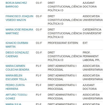
BORJA SANCHEZ
O1-F
DRET
AJUDANT
BARROSO
CONSTITUCIONAL,CIÈNCIA
DOCTOR/A
POLÍTICA I D
FRANCISCO JOAQUIN
O1-F
DRET
ASSOCIAT/DA
VISIEDO MAZON
CONSTITUCIONAL,CIÈNCIA
UNIVERSITARI/A
POLÍTICA I D
MARIA JOSE RIDAURA
O1-F
DRET
CATEDRÀTIC/A
MARTINEZ
CONSTITUCIONAL,CIÈNCIA
D'UNIVERSITAT
POLÍTICA I D
IGNACIO DURBAN
O1-F
PROFESSORAT EXTERN
EXT
MARTIN
DIEGO GONZALEZ
O1-F
DRET
PROF.
CADENAS
CONSTITUCIONAL,CIÈNCIA
PERMANENT
POLÍTICA I D
LABORAL PPL
MARIA CARMEN
P1-F
DRET ADMINISTRATIU I
ASSOCIAT/DA
COLECHA SENDRA
PROCESSAL
UNIVERSITARI/A
MARIA BELEN
P1-F
DRET ADMINISTRATIU I
ASSOCIAT/DA
ESCUDER TELLA
PROCESSAL
UNIVERSITARI/A
PEDRO ZURITA
P1-F
DRET ADMINISTRATIU I
AJUDANT
HERRERA
PROCESSAL
DOCTOR/A
ARTURO TODOLI
P1-F
DRET ADMINISTRATIU I
ASSOCIAT/DA
GOMEZ
PROCESSAL
UNIVERSITARI/A
MARIA JULIA
P1-F
DRET ADMINISTRATIU I
ASSOCIAT/DA