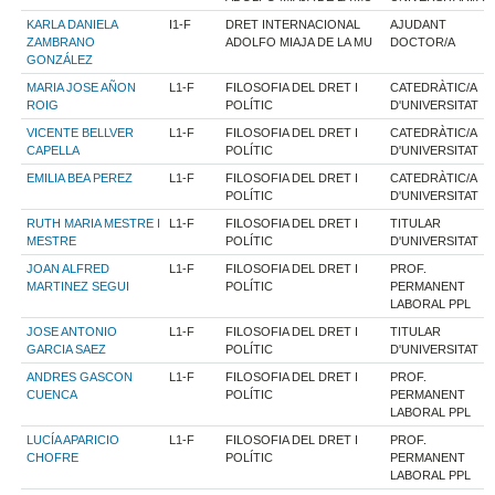
KARLA DANIELA
I1-F
DRET INTERNACIONAL
AJUDANT
ZAMBRANO
ADOLFO MIAJA DE LA MU
DOCTOR/A
GONZÁLEZ
MARIA JOSE AÑON
L1-F
FILOSOFIA DEL DRET I
CATEDRÀTIC/A
ROIG
POLÍTIC
D'UNIVERSITAT
VICENTE BELLVER
L1-F
FILOSOFIA DEL DRET I
CATEDRÀTIC/A
CAPELLA
POLÍTIC
D'UNIVERSITAT
EMILIA BEA PEREZ
L1-F
FILOSOFIA DEL DRET I
CATEDRÀTIC/A
POLÍTIC
D'UNIVERSITAT
RUTH MARIA MESTRE I
L1-F
FILOSOFIA DEL DRET I
TITULAR
MESTRE
POLÍTIC
D'UNIVERSITAT
JOAN ALFRED
L1-F
FILOSOFIA DEL DRET I
PROF.
MARTINEZ SEGUI
POLÍTIC
PERMANENT
LABORAL PPL
JOSE ANTONIO
L1-F
FILOSOFIA DEL DRET I
TITULAR
GARCIA SAEZ
POLÍTIC
D'UNIVERSITAT
ANDRES GASCON
L1-F
FILOSOFIA DEL DRET I
PROF.
CUENCA
POLÍTIC
PERMANENT
LABORAL PPL
LUCÍA APARICIO
L1-F
FILOSOFIA DEL DRET I
PROF.
CHOFRE
POLÍTIC
PERMANENT
LABORAL PPL