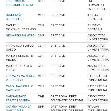
JOSE PASCUAL
C1-F
DRET CIVIL
PROF.
FERNANDEZ GIMENO
PERMANENT
LABORAL PPL
DAVID AVIÑO
C1-F
DRET CIVIL
AJUDANT
BELENGUER
DOCTOR/A
MANUEL
C1-F
DRET CIVIL
AJUDANT
MONTANCHEZ RAMOS
DOCTOR/A
GEMA REIG PALMERO
C1-F
DRET CIVIL
ASSOCIAT/DA
UNIVERSITARI/A
FRANCISCO BLASCO
C1-F
DRET CIVIL
ASSOCIAT/DA
GASCO
UNIVERSITARI/A
MARIO E CLEMENTE
C1-F
DRET CIVIL
ASSOCIAT/DA
MEORO
UNIVERSITARI/A
MARIA JOSE REYES
C1-F
DRET CIVIL
ASSOCIAT/DA
LOPEZ
UNIVERSITARI/A
LUZ MARIA MARTINEZ
C1-F
DRET CIVIL
CATEDRÀTIC/A
VELENCOSO
D'UNIVERSITAT
CAROLINA CASTILLO
C1-F
DRET CIVIL
CATEDRÀTIC/A
MARTINEZ
D'UNIVERSITAT
MARGARITA DE
E1-F
DRET ROMÀ I DRET
ASSOCIAT/DA
ZARATE LACARRA
ECLESIÀSTIC DE L'ESTAT
UNIVERSITARI/A
CARMEN YOLANDA
E1-F
DRET ROMÀ I DRET
TITULAR
GARCIA RUIZ
ECLESIÀSTIC DE L'ESTAT
D'UNIVERSITAT