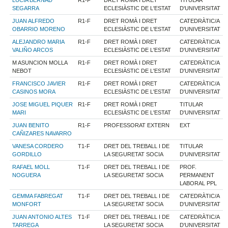
LUCIA BERNAD
R1-F
DRET ROMÀ I DRET
TITULAR
SEGARRA
ECLESIÀSTIC DE L'ESTAT
D'UNIVERSITAT
JUAN ALFREDO
R1-F
DRET ROMÀ I DRET
CATEDRÀTIC/A
OBARRIO MORENO
ECLESIÀSTIC DE L'ESTAT
D'UNIVERSITAT
ALEJANDRO MARIA
R1-F
DRET ROMÀ I DRET
CATEDRÀTIC/A
VALIÑO ARCOS
ECLESIÀSTIC DE L'ESTAT
D'UNIVERSITAT
M ASUNCION MOLLA
R1-F
DRET ROMÀ I DRET
CATEDRÀTIC/A
NEBOT
ECLESIÀSTIC DE L'ESTAT
D'UNIVERSITAT
FRANCISCO JAVIER
R1-F
DRET ROMÀ I DRET
CATEDRÀTIC/A
CASINOS MORA
ECLESIÀSTIC DE L'ESTAT
D'UNIVERSITAT
JOSE MIGUEL PIQUER
R1-F
DRET ROMÀ I DRET
TITULAR
MARI
ECLESIÀSTIC DE L'ESTAT
D'UNIVERSITAT
JUAN BENITO
R1-F
PROFESSORAT EXTERN
EXT
CAÑIZARES NAVARRO
VANESA CORDERO
T1-F
DRET DEL TREBALL I DE
TITULAR
GORDILLO
LA SEGURETAT SOCIA
D'UNIVERSITAT
RAFAEL MOLL
T1-F
DRET DEL TREBALL I DE
PROF.
NOGUERA
LA SEGURETAT SOCIA
PERMANENT
LABORAL PPL
GEMMA FABREGAT
T1-F
DRET DEL TREBALL I DE
CATEDRÀTIC/A
MONFORT
LA SEGURETAT SOCIA
D'UNIVERSITAT
JUAN ANTONIO ALTES
T1-F
DRET DEL TREBALL I DE
CATEDRÀTIC/A
TARREGA
LA SEGURETAT SOCIA
D'UNIVERSITAT