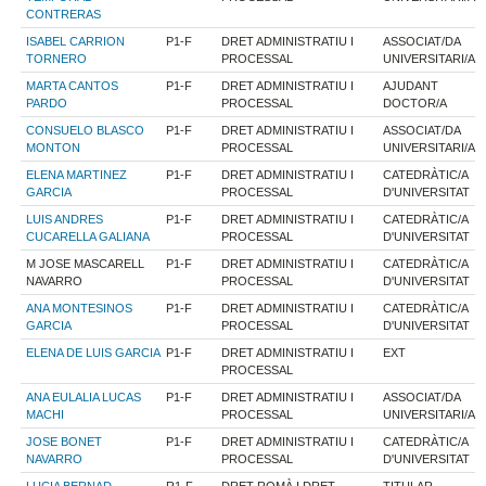
CONTRERAS
ISABEL CARRION
P1-F
DRET ADMINISTRATIU I
ASSOCIAT/DA
TORNERO
PROCESSAL
UNIVERSITARI/A
MARTA CANTOS
P1-F
DRET ADMINISTRATIU I
AJUDANT
PARDO
PROCESSAL
DOCTOR/A
CONSUELO BLASCO
P1-F
DRET ADMINISTRATIU I
ASSOCIAT/DA
MONTON
PROCESSAL
UNIVERSITARI/A
ELENA MARTINEZ
P1-F
DRET ADMINISTRATIU I
CATEDRÀTIC/A
GARCIA
PROCESSAL
D'UNIVERSITAT
LUIS ANDRES
P1-F
DRET ADMINISTRATIU I
CATEDRÀTIC/A
CUCARELLA GALIANA
PROCESSAL
D'UNIVERSITAT
M JOSE MASCARELL
P1-F
DRET ADMINISTRATIU I
CATEDRÀTIC/A
NAVARRO
PROCESSAL
D'UNIVERSITAT
ANA MONTESINOS
P1-F
DRET ADMINISTRATIU I
CATEDRÀTIC/A
GARCIA
PROCESSAL
D'UNIVERSITAT
ELENA DE LUIS GARCIA
P1-F
DRET ADMINISTRATIU I
EXT
PROCESSAL
ANA EULALIA LUCAS
P1-F
DRET ADMINISTRATIU I
ASSOCIAT/DA
MACHI
PROCESSAL
UNIVERSITARI/A
JOSE BONET
P1-F
DRET ADMINISTRATIU I
CATEDRÀTIC/A
NAVARRO
PROCESSAL
D'UNIVERSITAT