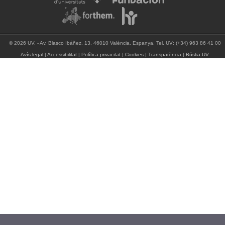
© 2026 UV. - Av. Blasco Ibáñez, 13. 46010 València. Espanya. Tel. UV: (+34) 963 86 41 00
Avís legal
|
Accessibilitat
|
Política privacitat
|
Cookies
|
Transparència
|
Bústia UV