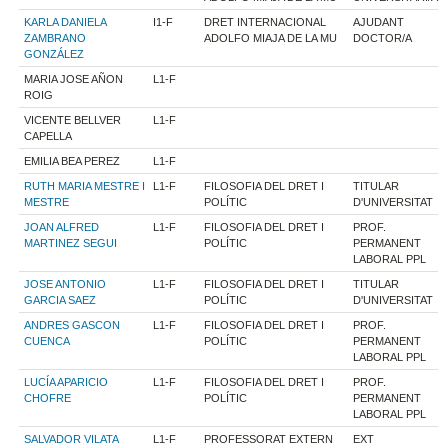
KARLA DANIELA
I1-F
DRET INTERNACIONAL
AJUDANT
ZAMBRANO
ADOLFO MIAJA DE LA MU
DOCTOR/A
GONZÁLEZ
MARIA JOSE AÑON
L1-F
ROIG
VICENTE BELLVER
L1-F
CAPELLA
EMILIA BEA PEREZ
L1-F
RUTH MARIA MESTRE I
L1-F
FILOSOFIA DEL DRET I
TITULAR
MESTRE
POLÍTIC
D'UNIVERSITAT
JOAN ALFRED
L1-F
FILOSOFIA DEL DRET I
PROF.
MARTINEZ SEGUI
POLÍTIC
PERMANENT
LABORAL PPL
JOSE ANTONIO
L1-F
FILOSOFIA DEL DRET I
TITULAR
GARCIA SAEZ
POLÍTIC
D'UNIVERSITAT
ANDRES GASCON
L1-F
FILOSOFIA DEL DRET I
PROF.
CUENCA
POLÍTIC
PERMANENT
LABORAL PPL
LUCÍA APARICIO
L1-F
FILOSOFIA DEL DRET I
PROF.
CHOFRE
POLÍTIC
PERMANENT
LABORAL PPL
SALVADOR VILATA
L1-F
PROFESSORAT EXTERN
EXT