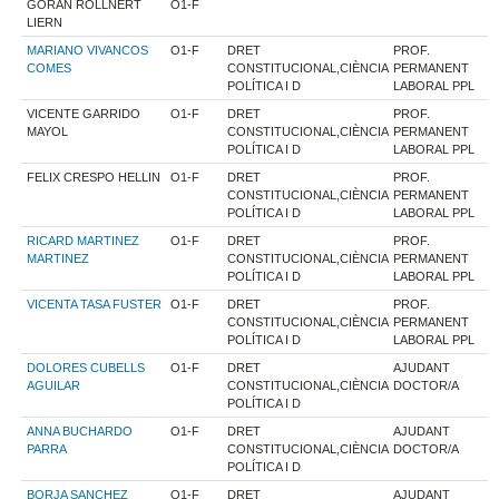
GORAN ROLLNERT
O1-F
LIERN
MARIANO VIVANCOS
O1-F
DRET
PROF.
COMES
CONSTITUCIONAL,CIÈNCIA
PERMANENT
POLÍTICA I D
LABORAL PPL
VICENTE GARRIDO
O1-F
DRET
PROF.
MAYOL
CONSTITUCIONAL,CIÈNCIA
PERMANENT
POLÍTICA I D
LABORAL PPL
FELIX CRESPO HELLIN
O1-F
DRET
PROF.
CONSTITUCIONAL,CIÈNCIA
PERMANENT
POLÍTICA I D
LABORAL PPL
RICARD MARTINEZ
O1-F
DRET
PROF.
MARTINEZ
CONSTITUCIONAL,CIÈNCIA
PERMANENT
POLÍTICA I D
LABORAL PPL
VICENTA TASA FUSTER
O1-F
DRET
PROF.
CONSTITUCIONAL,CIÈNCIA
PERMANENT
POLÍTICA I D
LABORAL PPL
DOLORES CUBELLS
O1-F
DRET
AJUDANT
AGUILAR
CONSTITUCIONAL,CIÈNCIA
DOCTOR/A
POLÍTICA I D
ANNA BUCHARDO
O1-F
DRET
AJUDANT
PARRA
CONSTITUCIONAL,CIÈNCIA
DOCTOR/A
POLÍTICA I D
BORJA SANCHEZ
O1-F
DRET
AJUDANT