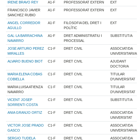
IRENE BRAVO REY
A1-F
PROFESSORAT EXTERN
EXT
FRANCISCO JAVIER
A1-F
PROFESSORAT EXTERN
EXT
SANCHEZ RUBIO
ANGEL CORREDOR
A1-F
FILOSOFIA DEL DRET I
EXT
AGULLO
POLÍTIC
GAL·LA BARRACHINA
A1-F
DRET ADMINISTRATIU I
SUBSTITUT/A
NAVARRO
PROCESSAL
JOSE ARTURO PEREZ
C1-F
DRET CIVIL
ASSOCIAT/DA
MIRALLES
UNIVERSITARI/A
ALVARO BUENO BIOT
C1-F
DRET CIVIL
AJUDANT
DOCTOR/A
MARIA ELENA COBAS
C1-F
DRET CIVIL
TITULAR
COBIELLA
D'UNIVERSITAT
MARIA LUISA ATIENZA
C1-F
DRET CIVIL
TITULAR
NAVARRO
D'UNIVERSITAT
VICENT JOSEP
C1-F
DRET CIVIL
SUBSTITUT/A
SORRENTI COSTA
ANIA GRANJO ORTIZ
C1-F
DRET CIVIL
ASSOCIAT/DA
UNIVERSITAT
VICTOR JOSE PRADO
C1-F
DRET CIVIL
ASSOCIAT/DA
GASCO
UNIVERSITARI/A
SERGIO TUDELA
C1-F
DRET CIVIL
ASSOCIAT/DA