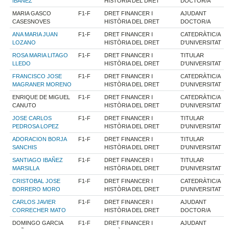
IBAÑEZ
HISTÒRIA DEL DRET
DOCTOR/A
MARIA GASCO
F1-F
DRET FINANCER I
AJUDANT
CASESNOVES
HISTÒRIA DEL DRET
DOCTOR/A
ANA MARIA JUAN
F1-F
DRET FINANCER I
CATEDRÀTIC/A
LOZANO
HISTÒRIA DEL DRET
D'UNIVERSITAT
ROSA MARIA LITAGO
F1-F
DRET FINANCER I
TITULAR
LLEDO
HISTÒRIA DEL DRET
D'UNIVERSITAT
FRANCISCO JOSE
F1-F
DRET FINANCER I
CATEDRÀTIC/A
MAGRANER MORENO
HISTÒRIA DEL DRET
D'UNIVERSITAT
ENRIQUE DE MIGUEL
F1-F
DRET FINANCER I
CATEDRÀTIC/A
CANUTO
HISTÒRIA DEL DRET
D'UNIVERSITAT
JOSE CARLOS
F1-F
DRET FINANCER I
TITULAR
PEDROSA LOPEZ
HISTÒRIA DEL DRET
D'UNIVERSITAT
ADORACION BORJA
F1-F
DRET FINANCER I
TITULAR
SANCHIS
HISTÒRIA DEL DRET
D'UNIVERSITAT
SANTIAGO IBAÑEZ
F1-F
DRET FINANCER I
TITULAR
MARSILLA
HISTÒRIA DEL DRET
D'UNIVERSITAT
CRISTOBAL JOSE
F1-F
DRET FINANCER I
CATEDRÀTIC/A
BORRERO MORO
HISTÒRIA DEL DRET
D'UNIVERSITAT
CARLOS JAVIER
F1-F
DRET FINANCER I
AJUDANT
CORRECHER MATO
HISTÒRIA DEL DRET
DOCTOR/A
DOMINGO GARCIA
F1-F
DRET FINANCER I
AJUDANT