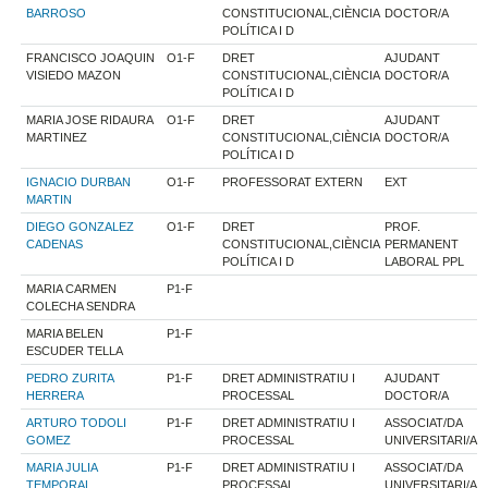
BARROSO
CONSTITUCIONAL,CIÈNCIA
DOCTOR/A
POLÍTICA I D
FRANCISCO JOAQUIN
O1-F
DRET
AJUDANT
VISIEDO MAZON
CONSTITUCIONAL,CIÈNCIA
DOCTOR/A
POLÍTICA I D
MARIA JOSE RIDAURA
O1-F
DRET
AJUDANT
MARTINEZ
CONSTITUCIONAL,CIÈNCIA
DOCTOR/A
POLÍTICA I D
IGNACIO DURBAN
O1-F
PROFESSORAT EXTERN
EXT
MARTIN
DIEGO GONZALEZ
O1-F
DRET
PROF.
CADENAS
CONSTITUCIONAL,CIÈNCIA
PERMANENT
POLÍTICA I D
LABORAL PPL
MARIA CARMEN
P1-F
COLECHA SENDRA
MARIA BELEN
P1-F
ESCUDER TELLA
PEDRO ZURITA
P1-F
DRET ADMINISTRATIU I
AJUDANT
HERRERA
PROCESSAL
DOCTOR/A
ARTURO TODOLI
P1-F
DRET ADMINISTRATIU I
ASSOCIAT/DA
GOMEZ
PROCESSAL
UNIVERSITARI/A
MARIA JULIA
P1-F
DRET ADMINISTRATIU I
ASSOCIAT/DA
TEMPORAL
PROCESSAL
UNIVERSITARI/A