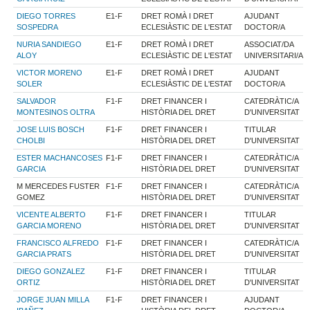
DIEGO TORRES
E1-F
DRET ROMÀ I DRET
AJUDANT
SOSPEDRA
ECLESIÀSTIC DE L'ESTAT
DOCTOR/A
NURIA SANDIEGO
E1-F
DRET ROMÀ I DRET
ASSOCIAT/DA
ALOY
ECLESIÀSTIC DE L'ESTAT
UNIVERSITARI/A
VICTOR MORENO
E1-F
DRET ROMÀ I DRET
AJUDANT
SOLER
ECLESIÀSTIC DE L'ESTAT
DOCTOR/A
SALVADOR
F1-F
DRET FINANCER I
CATEDRÀTIC/A
MONTESINOS OLTRA
HISTÒRIA DEL DRET
D'UNIVERSITAT
JOSE LUIS BOSCH
F1-F
DRET FINANCER I
TITULAR
CHOLBI
HISTÒRIA DEL DRET
D'UNIVERSITAT
ESTER MACHANCOSES
F1-F
DRET FINANCER I
CATEDRÀTIC/A
GARCIA
HISTÒRIA DEL DRET
D'UNIVERSITAT
M MERCEDES FUSTER
F1-F
DRET FINANCER I
CATEDRÀTIC/A
GOMEZ
HISTÒRIA DEL DRET
D'UNIVERSITAT
VICENTE ALBERTO
F1-F
DRET FINANCER I
TITULAR
GARCIA MORENO
HISTÒRIA DEL DRET
D'UNIVERSITAT
FRANCISCO ALFREDO
F1-F
DRET FINANCER I
CATEDRÀTIC/A
GARCIA PRATS
HISTÒRIA DEL DRET
D'UNIVERSITAT
DIEGO GONZALEZ
F1-F
DRET FINANCER I
TITULAR
ORTIZ
HISTÒRIA DEL DRET
D'UNIVERSITAT
JORGE JUAN MILLA
F1-F
DRET FINANCER I
AJUDANT