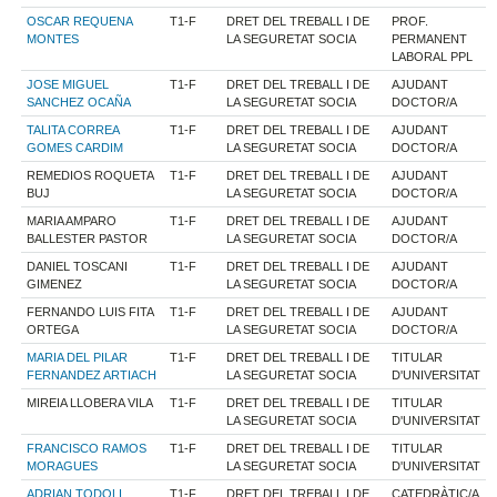
OSCAR REQUENA
T1-F
DRET DEL TREBALL I DE
PROF.
MONTES
LA SEGURETAT SOCIA
PERMANENT
LABORAL PPL
JOSE MIGUEL
T1-F
DRET DEL TREBALL I DE
AJUDANT
SANCHEZ OCAÑA
LA SEGURETAT SOCIA
DOCTOR/A
TALITA CORREA
T1-F
DRET DEL TREBALL I DE
AJUDANT
GOMES CARDIM
LA SEGURETAT SOCIA
DOCTOR/A
REMEDIOS ROQUETA
T1-F
DRET DEL TREBALL I DE
AJUDANT
BUJ
LA SEGURETAT SOCIA
DOCTOR/A
MARIA AMPARO
T1-F
DRET DEL TREBALL I DE
AJUDANT
BALLESTER PASTOR
LA SEGURETAT SOCIA
DOCTOR/A
DANIEL TOSCANI
T1-F
DRET DEL TREBALL I DE
AJUDANT
GIMENEZ
LA SEGURETAT SOCIA
DOCTOR/A
FERNANDO LUIS FITA
T1-F
DRET DEL TREBALL I DE
AJUDANT
ORTEGA
LA SEGURETAT SOCIA
DOCTOR/A
MARIA DEL PILAR
T1-F
DRET DEL TREBALL I DE
TITULAR
FERNANDEZ ARTIACH
LA SEGURETAT SOCIA
D'UNIVERSITAT
MIREIA LLOBERA VILA
T1-F
DRET DEL TREBALL I DE
TITULAR
LA SEGURETAT SOCIA
D'UNIVERSITAT
FRANCISCO RAMOS
T1-F
DRET DEL TREBALL I DE
TITULAR
MORAGUES
LA SEGURETAT SOCIA
D'UNIVERSITAT
ADRIAN TODOLI
T1-F
DRET DEL TREBALL I DE
CATEDRÀTIC/A