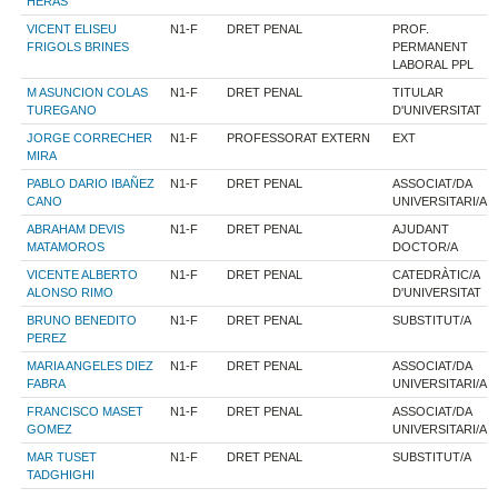
HERAS
VICENT ELISEU
N1-F
DRET PENAL
PROF.
FRIGOLS BRINES
PERMANENT
LABORAL PPL
M ASUNCION COLAS
N1-F
DRET PENAL
TITULAR
TUREGANO
D'UNIVERSITAT
JORGE CORRECHER
N1-F
PROFESSORAT EXTERN
EXT
MIRA
PABLO DARIO IBAÑEZ
N1-F
DRET PENAL
ASSOCIAT/DA
CANO
UNIVERSITARI/A
ABRAHAM DEVIS
N1-F
DRET PENAL
AJUDANT
MATAMOROS
DOCTOR/A
VICENTE ALBERTO
N1-F
DRET PENAL
CATEDRÀTIC/A
ALONSO RIMO
D'UNIVERSITAT
BRUNO BENEDITO
N1-F
DRET PENAL
SUBSTITUT/A
PEREZ
MARIA ANGELES DIEZ
N1-F
DRET PENAL
ASSOCIAT/DA
FABRA
UNIVERSITARI/A
FRANCISCO MASET
N1-F
DRET PENAL
ASSOCIAT/DA
GOMEZ
UNIVERSITARI/A
MAR TUSET
N1-F
DRET PENAL
SUBSTITUT/A
TADGHIGHI