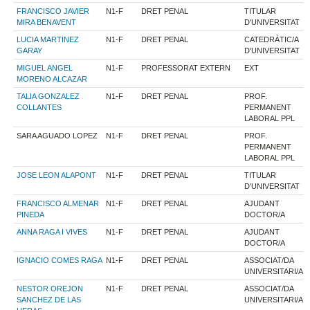
FRANCISCO JAVIER
N1-F
DRET PENAL
TITULAR
MIRA BENAVENT
D'UNIVERSITAT
LUCIA MARTINEZ
N1-F
DRET PENAL
CATEDRÀTIC/A
GARAY
D'UNIVERSITAT
MIGUEL ANGEL
N1-F
PROFESSORAT EXTERN
EXT
MORENO ALCAZAR
TALIA GONZALEZ
N1-F
DRET PENAL
PROF.
COLLANTES
PERMANENT
LABORAL PPL
SARA AGUADO LOPEZ
N1-F
DRET PENAL
PROF.
PERMANENT
LABORAL PPL
JOSE LEON ALAPONT
N1-F
DRET PENAL
TITULAR
D'UNIVERSITAT
FRANCISCO ALMENAR
N1-F
DRET PENAL
AJUDANT
PINEDA
DOCTOR/A
ANNA RAGA I VIVES
N1-F
DRET PENAL
AJUDANT
DOCTOR/A
IGNACIO COMES RAGA
N1-F
DRET PENAL
ASSOCIAT/DA
UNIVERSITARI/A
NESTOR OREJON
N1-F
DRET PENAL
ASSOCIAT/DA
SANCHEZ DE LAS
UNIVERSITARI/A