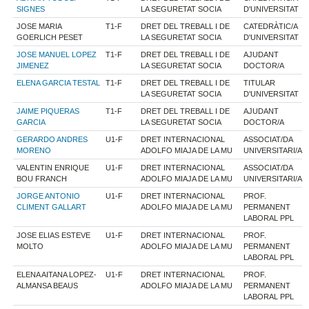
SIGNES
LA SEGURETAT SOCIA
D'UNIVERSITAT
JOSE MARIA
T1-F
DRET DEL TREBALL I DE
CATEDRÀTIC/A
GOERLICH PESET
LA SEGURETAT SOCIA
D'UNIVERSITAT
JOSE MANUEL LOPEZ
T1-F
DRET DEL TREBALL I DE
AJUDANT
JIMENEZ
LA SEGURETAT SOCIA
DOCTOR/A
ELENA GARCIA TESTAL
T1-F
DRET DEL TREBALL I DE
TITULAR
LA SEGURETAT SOCIA
D'UNIVERSITAT
JAIME PIQUERAS
T1-F
DRET DEL TREBALL I DE
AJUDANT
GARCIA
LA SEGURETAT SOCIA
DOCTOR/A
GERARDO ANDRES
U1-F
DRET INTERNACIONAL
ASSOCIAT/DA
MORENO
ADOLFO MIAJA DE LA MU
UNIVERSITARI/A
VALENTIN ENRIQUE
U1-F
DRET INTERNACIONAL
ASSOCIAT/DA
BOU FRANCH
ADOLFO MIAJA DE LA MU
UNIVERSITARI/A
JORGE ANTONIO
U1-F
DRET INTERNACIONAL
PROF.
CLIMENT GALLART
ADOLFO MIAJA DE LA MU
PERMANENT
LABORAL PPL
JOSE ELIAS ESTEVE
U1-F
DRET INTERNACIONAL
PROF.
MOLTO
ADOLFO MIAJA DE LA MU
PERMANENT
LABORAL PPL
ELENA AITANA LOPEZ-
U1-F
DRET INTERNACIONAL
PROF.
ALMANSA BEAUS
ADOLFO MIAJA DE LA MU
PERMANENT
LABORAL PPL