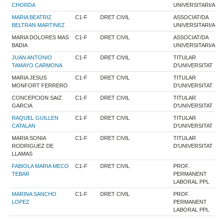
CHORDA
UNIVERSITARI/A
MARIA BEATRIZ
C1-F
DRET CIVIL
ASSOCIAT/DA
BELTRAN MARTINEZ
UNIVERSITARI/A
MARIA DOLORES MAS
C1-F
DRET CIVIL
ASSOCIAT/DA
BADIA
UNIVERSITARI/A
JUAN ANTONIO
C1-F
DRET CIVIL
TITULAR
TAMAYO CARMONA
D'UNIVERSITAT
MARIA JESUS
C1-F
DRET CIVIL
TITULAR
MONFORT FERRERO
D'UNIVERSITAT
CONCEPCION SAIZ
C1-F
DRET CIVIL
TITULAR
GARCIA
D'UNIVERSITAT
RAQUEL GUILLEN
C1-F
DRET CIVIL
TITULAR
CATALAN
D'UNIVERSITAT
MARIA SONIA
C1-F
DRET CIVIL
TITULAR
RODRIGUEZ DE
D'UNIVERSITAT
LLAMAS
FABIOLA MARIA MECO
C1-F
DRET CIVIL
PROF.
TEBAR
PERMANENT
LABORAL PPL
MARINA SANCHO
C1-F
DRET CIVIL
PROF.
LOPEZ
PERMANENT
LABORAL PPL