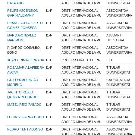
CALABUIG
ADOLFO MIAJA DE LA MU
D'UNIVERSITAT
FELIPE ASCENSION
I1-F
DRET INTERNACIONAL
ASSOCIAT/DA
GARIN ALEMANY
ADOLFO MIAJA DE LA MU
UNIVERSITARI/A
FRANCISCO ALBERTO
I1-F
DRET INTERNACIONAL
ASSOCIAT/DA
GOMEZ FONSECA
ADOLFO MIAJA DE LA MU
UNIVERSITARI/A
MARIA GONZALEZ
I1-F
DRET INTERNACIONAL
AJUDANT
MARIMON
ADOLFO MIAJA DE LA MU
DOCTOR/A
RICARDO GOSALBO
I1-F
DRET INTERNACIONAL
ASSOCIAT/DA
BONO
ADOLFO MIAJA DE LA MU
UNIVERSITARI/A
JUAN GRIMA FERRADA
I1-F
PROFESSORAT EXTERN
EXT
ROSA MARIA LAPIEDRA
I1-F
DRET INTERNACIONAL
TITULAR
ALCAMI
ADOLFO MIAJA DE LA MU
D'UNIVERSITAT
GUILLERMO PALAO
I1-F
DRET INTERNACIONAL
CATEDRÀTIC/A
MORENO
ADOLFO MIAJA DE LA MU
D'UNIVERSITAT
JACINTO PABLO
I1-F
DRET INTERNACIONAL
TITULAR
QUINZA REDONDO
ADOLFO MIAJA DE LA MU
D'UNIVERSITAT
ISABEL REIG FABADO
I1-F
DRET INTERNACIONAL
TITULAR
ADOLFO MIAJA DE LA MU
D'UNIVERSITAT
LUCIA SEGARRA COBO
I1-F
DRET INTERNACIONAL
ASSOCIAT/DA
ADOLFO MIAJA DE LA MU
UNIVERSITARI/A
PEDRO TENT ALONSO
I1-F
DRET INTERNACIONAL
ASSOCIAT/DA
ADOLFO MIAJA DE LA MU
UNIVERSITARI/A