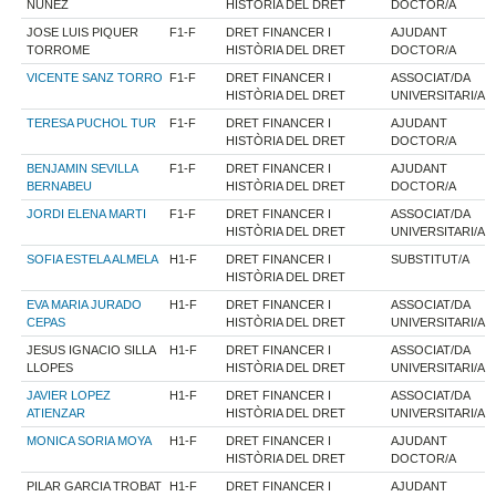
NUÑEZ
HISTÒRIA DEL DRET
DOCTOR/A
JOSE LUIS PIQUER
F1-F
DRET FINANCER I
AJUDANT
TORROME
HISTÒRIA DEL DRET
DOCTOR/A
VICENTE SANZ TORRO
F1-F
DRET FINANCER I
ASSOCIAT/DA
HISTÒRIA DEL DRET
UNIVERSITARI/A
TERESA PUCHOL TUR
F1-F
DRET FINANCER I
AJUDANT
HISTÒRIA DEL DRET
DOCTOR/A
BENJAMIN SEVILLA
F1-F
DRET FINANCER I
AJUDANT
BERNABEU
HISTÒRIA DEL DRET
DOCTOR/A
JORDI ELENA MARTI
F1-F
DRET FINANCER I
ASSOCIAT/DA
HISTÒRIA DEL DRET
UNIVERSITARI/A
SOFIA ESTELA ALMELA
H1-F
DRET FINANCER I
SUBSTITUT/A
HISTÒRIA DEL DRET
EVA MARIA JURADO
H1-F
DRET FINANCER I
ASSOCIAT/DA
CEPAS
HISTÒRIA DEL DRET
UNIVERSITARI/A
JESUS IGNACIO SILLA
H1-F
DRET FINANCER I
ASSOCIAT/DA
LLOPES
HISTÒRIA DEL DRET
UNIVERSITARI/A
JAVIER LOPEZ
H1-F
DRET FINANCER I
ASSOCIAT/DA
ATIENZAR
HISTÒRIA DEL DRET
UNIVERSITARI/A
MONICA SORIA MOYA
H1-F
DRET FINANCER I
AJUDANT
HISTÒRIA DEL DRET
DOCTOR/A
PILAR GARCIA TROBAT
H1-F
DRET FINANCER I
AJUDANT