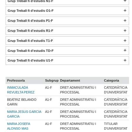
Grup Treball fi d'estudis N1-F
Grup Treball fi d'estudis O1-F
Grup Treball fi d'estudis P1-F
Grup Treball fi d'estudis R1-F
Grup Treball fi d'estudis T1-F
Grup Treball fi d'estudis TD-F
Grup Treball fi d'estudis U1-F
Professor/a
Subgrup
Departament
Categoria
INMACULADA
A1-F
DRET ADMINISTRATIU I
CATEDRÀTIC/A
REVUELTA PEREZ
PROCESSAL
D'UNIVERSITAT
BEATRIZ BELANDO
A1-F
DRET ADMINISTRATIU I
CATEDRÀTIC/A
GARIN
PROCESSAL
D'UNIVERSITAT
MARIA JESUS GARCIA
A1-F
DRET ADMINISTRATIU I
CATEDRÀTIC/A
GARCIA
PROCESSAL
D'UNIVERSITAT
MARIA JOSEFA
A1-F
DRET ADMINISTRATIU I
TITULAR
ALONSO MAS
PROCESSAL
D'UNIVERSITAT