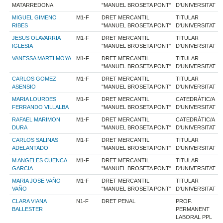
MATARREDONA
"MANUEL BROSETA PONT"
D'UNIVERSITAT
MIGUEL GIMENO
M1-F
DRET MERCANTIL
TITULAR
RIBES
"MANUEL BROSETA PONT"
D'UNIVERSITAT
JESUS OLAVARRIA
M1-F
DRET MERCANTIL
TITULAR
IGLESIA
"MANUEL BROSETA PONT"
D'UNIVERSITAT
VANESSA MARTI MOYA
M1-F
DRET MERCANTIL
TITULAR
"MANUEL BROSETA PONT"
D'UNIVERSITAT
CARLOS GOMEZ
M1-F
DRET MERCANTIL
TITULAR
ASENSIO
"MANUEL BROSETA PONT"
D'UNIVERSITAT
MARIA LOURDES
M1-F
DRET MERCANTIL
CATEDRÀTIC/A
FERRANDO VILLALBA
"MANUEL BROSETA PONT"
D'UNIVERSITAT
RAFAEL MARIMON
M1-F
DRET MERCANTIL
CATEDRÀTIC/A
DURA
"MANUEL BROSETA PONT"
D'UNIVERSITAT
CARLOS SALINAS
M1-F
DRET MERCANTIL
TITULAR
ADELANTADO
"MANUEL BROSETA PONT"
D'UNIVERSITAT
M ANGELES CUENCA
M1-F
DRET MERCANTIL
TITULAR
GARCIA
"MANUEL BROSETA PONT"
D'UNIVERSITAT
MARIA JOSE VAÑO
M1-F
DRET MERCANTIL
TITULAR
VAÑO
"MANUEL BROSETA PONT"
D'UNIVERSITAT
CLARA VIANA
N1-F
DRET PENAL
PROF.
BALLESTER
PERMANENT
LABORAL PPL