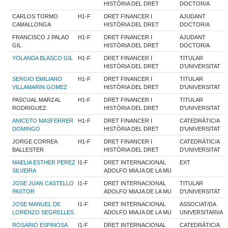
HISTÒRIA DEL DRET
DOCTOR/A
CARLOS TORMO
H1-F
DRET FINANCER I
AJUDANT
CAMALLONGA
HISTÒRIA DEL DRET
DOCTOR/A
FRANCISCO J PALAO
H1-F
DRET FINANCER I
AJUDANT
GIL
HISTÒRIA DEL DRET
DOCTOR/A
YOLANDA BLASCO GIL
H1-F
DRET FINANCER I
TITULAR
HISTÒRIA DEL DRET
D'UNIVERSITAT
SERGIO EMILIANO
H1-F
DRET FINANCER I
TITULAR
VILLAMARIN GOMEZ
HISTÒRIA DEL DRET
D'UNIVERSITAT
PASCUAL MARZAL
H1-F
DRET FINANCER I
TITULAR
RODRIGUEZ
HISTÒRIA DEL DRET
D'UNIVERSITAT
ANICETO MASFERRER
H1-F
DRET FINANCER I
CATEDRÀTIC/A
DOMINGO
HISTÒRIA DEL DRET
D'UNIVERSITAT
JORGE CORREA
H1-F
DRET FINANCER I
CATEDRÀTIC/A
BALLESTER
HISTÒRIA DEL DRET
D'UNIVERSITAT
MAELIA ESTHER PEREZ
I1-F
DRET INTERNACIONAL
EXT
SILVEIRA
ADOLFO MIAJA DE LA MU
JOSE JUAN CASTELLO
I1-F
DRET INTERNACIONAL
TITULAR
PASTOR
ADOLFO MIAJA DE LA MU
D'UNIVERSITAT
JOSE MANUEL DE
I1-F
DRET INTERNACIONAL
ASSOCIAT/DA
LORENZO SEGRELLES
ADOLFO MIAJA DE LA MU
UNIVERSITARI/A
ROSARIO ESPINOSA
I1-F
DRET INTERNACIONAL
CATEDRÀTIC/A