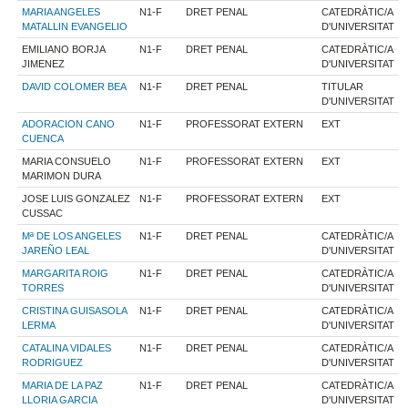
MARIA ANGELES
N1-F
DRET PENAL
CATEDRÀTIC/A
MATALLIN EVANGELIO
D'UNIVERSITAT
EMILIANO BORJA
N1-F
DRET PENAL
CATEDRÀTIC/A
JIMENEZ
D'UNIVERSITAT
DAVID COLOMER BEA
N1-F
DRET PENAL
TITULAR
D'UNIVERSITAT
ADORACION CANO
N1-F
PROFESSORAT EXTERN
EXT
CUENCA
MARIA CONSUELO
N1-F
PROFESSORAT EXTERN
EXT
MARIMON DURA
JOSE LUIS GONZALEZ
N1-F
PROFESSORAT EXTERN
EXT
CUSSAC
Mª DE LOS ANGELES
N1-F
DRET PENAL
CATEDRÀTIC/A
JAREÑO LEAL
D'UNIVERSITAT
MARGARITA ROIG
N1-F
DRET PENAL
CATEDRÀTIC/A
TORRES
D'UNIVERSITAT
CRISTINA GUISASOLA
N1-F
DRET PENAL
CATEDRÀTIC/A
LERMA
D'UNIVERSITAT
CATALINA VIDALES
N1-F
DRET PENAL
CATEDRÀTIC/A
RODRIGUEZ
D'UNIVERSITAT
MARIA DE LA PAZ
N1-F
DRET PENAL
CATEDRÀTIC/A
LLORIA GARCIA
D'UNIVERSITAT