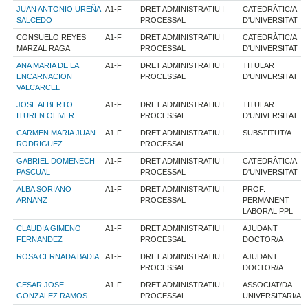
JUAN ANTONIO UREÑA
A1-F
DRET ADMINISTRATIU I
CATEDRÀTIC/A
SALCEDO
PROCESSAL
D'UNIVERSITAT
CONSUELO REYES
A1-F
DRET ADMINISTRATIU I
CATEDRÀTIC/A
MARZAL RAGA
PROCESSAL
D'UNIVERSITAT
ANA MARIA DE LA
A1-F
DRET ADMINISTRATIU I
TITULAR
ENCARNACION
PROCESSAL
D'UNIVERSITAT
VALCARCEL
JOSE ALBERTO
A1-F
DRET ADMINISTRATIU I
TITULAR
ITUREN OLIVER
PROCESSAL
D'UNIVERSITAT
CARMEN MARIA JUAN
A1-F
DRET ADMINISTRATIU I
SUBSTITUT/A
RODRIGUEZ
PROCESSAL
GABRIEL DOMENECH
A1-F
DRET ADMINISTRATIU I
CATEDRÀTIC/A
PASCUAL
PROCESSAL
D'UNIVERSITAT
ALBA SORIANO
A1-F
DRET ADMINISTRATIU I
PROF.
ARNANZ
PROCESSAL
PERMANENT
LABORAL PPL
CLAUDIA GIMENO
A1-F
DRET ADMINISTRATIU I
AJUDANT
FERNANDEZ
PROCESSAL
DOCTOR/A
ROSA CERNADA BADIA
A1-F
DRET ADMINISTRATIU I
AJUDANT
PROCESSAL
DOCTOR/A
CESAR JOSE
A1-F
DRET ADMINISTRATIU I
ASSOCIAT/DA
GONZALEZ RAMOS
PROCESSAL
UNIVERSITARI/A