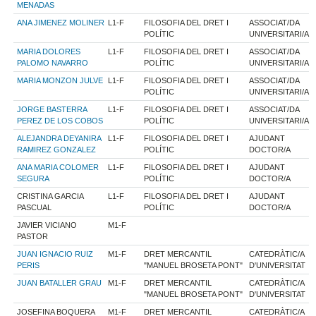
MENADAS
ANA JIMENEZ MOLINER
L1-F
FILOSOFIA DEL DRET I
ASSOCIAT/DA
POLÍTIC
UNIVERSITARI/A
MARIA DOLORES
L1-F
FILOSOFIA DEL DRET I
ASSOCIAT/DA
PALOMO NAVARRO
POLÍTIC
UNIVERSITARI/A
MARIA MONZON JULVE
L1-F
FILOSOFIA DEL DRET I
ASSOCIAT/DA
POLÍTIC
UNIVERSITARI/A
JORGE BASTERRA
L1-F
FILOSOFIA DEL DRET I
ASSOCIAT/DA
PEREZ DE LOS COBOS
POLÍTIC
UNIVERSITARI/A
ALEJANDRA DEYANIRA
L1-F
FILOSOFIA DEL DRET I
AJUDANT
RAMIREZ GONZALEZ
POLÍTIC
DOCTOR/A
ANA MARIA COLOMER
L1-F
FILOSOFIA DEL DRET I
AJUDANT
SEGURA
POLÍTIC
DOCTOR/A
CRISTINA GARCIA
L1-F
FILOSOFIA DEL DRET I
AJUDANT
PASCUAL
POLÍTIC
DOCTOR/A
JAVIER VICIANO
M1-F
PASTOR
JUAN IGNACIO RUIZ
M1-F
DRET MERCANTIL
CATEDRÀTIC/A
PERIS
"MANUEL BROSETA PONT"
D'UNIVERSITAT
JUAN BATALLER GRAU
M1-F
DRET MERCANTIL
CATEDRÀTIC/A
"MANUEL BROSETA PONT"
D'UNIVERSITAT
JOSEFINA BOQUERA
M1-F
DRET MERCANTIL
CATEDRÀTIC/A