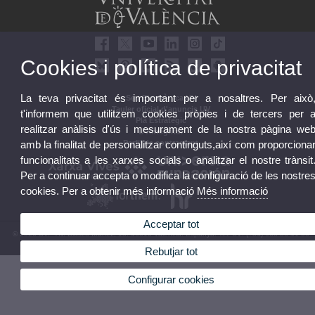
Cookies i política de privacitat
La teva privacitat és important per a nosaltres. Per això
Seu Electrònica UV
Tauler oficial d'anuncis UV
t'informem que utilitzem cookies pròpies i de tercers per 
Pla Estratègic
realitzar anàlisis d'ús i mesurament de la nostra pàgina we
UVintegritat
amb la finalitat de personalitzar continguts,així com proporciona
Perfil de contractant
funcionalitats a les xarxes socials o analitzar el nostre trànsit
Per a continuar accepta o modifica la configuració de les nostre
cookies. Per a obtenir més informació
Més informació
Acceptar tot
© 2026 UV. - Av. Blasco Ibáñez, 13. 46010 València. Espanya. Tel. UV: (+34) 963 86 41 00
Rebutjar tot
Avís legal
|
Accessibilitat
|
Política privacitat
|
Cookies
|
Transparència
|
Bústia UV
Configurar cookies