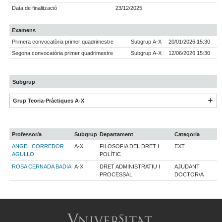
Data de finalització
23/12/2025
Examens
Primera convocatòria primer quadrimestre
Subgrup A-X
20/01/2026 15:30
Segona convocatòria primer quadrimestre
Subgrup A-X
12/06/2026 15:30
Subgrup
Grup Teoria-Pràctiques A-X
Professor/a
Subgrup
Departament
Categoria
ANGEL CORREDOR
A-X
FILOSOFIA DEL DRET I
EXT
AGULLO
POLÍTIC
ROSA CERNADA BADIA
A-X
DRET ADMINISTRATIU I
AJUDANT
PROCESSAL
DOCTOR/A