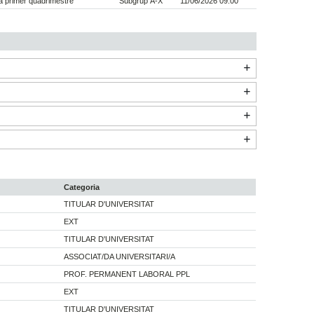
 primer quadrimestre
Subgrup A-X
11/06/2026 09:00
Categoria
TITULAR D'UNIVERSITAT
EXT
TITULAR D'UNIVERSITAT
ASSOCIAT/DA UNIVERSITARI/A
PROF. PERMANENT LABORAL PPL
EXT
TITULAR D'UNIVERSITAT