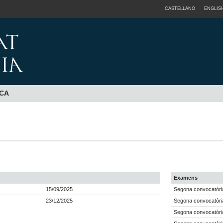
CASTELLANO
ENGLIS
ICA
Examens
15/09/2025
Segona convocatòria
23/12/2025
Segona convocatòria
Segona convocatòria