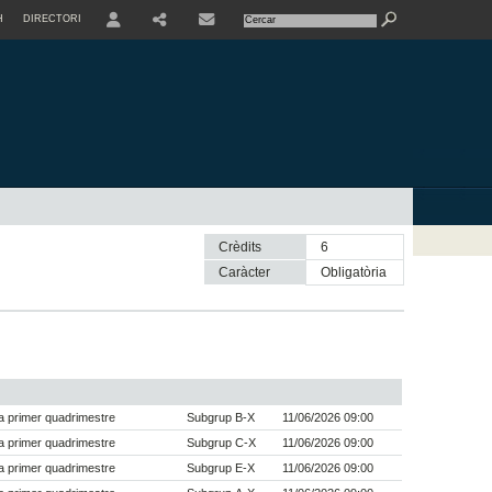
H
DIRECTORI
USER
SHARE
CONTACTE
Crèdits
6
Caràcter
obligatòria
 primer quadrimestre
Subgrup B-X
11/06/2026 09:00
 primer quadrimestre
Subgrup C-X
11/06/2026 09:00
 primer quadrimestre
Subgrup E-X
11/06/2026 09:00