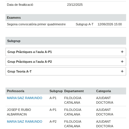
Data de finalització
23/12/2025
Examens
Segona convocatòria primer quadrimestre
Subgrup A-T
12/06/2026 15:00
Subgrup
Grup Pràctiques a l'aula A-P1
Grup Pràctiques a l'aula A-P2
Grup Teoria A-T
Professor/a
Subgrup
Departament
Categoria
MARIA SAIZ RAIMUNDO
A-P1
FILOLOGIA
AJUDANT
CATALANA
DOCTOR/A
JOSEP E RUBIO
A-P1
FILOLOGIA
AJUDANT
ALBARRACIN
CATALANA
DOCTOR/A
MARIA SAIZ RAIMUNDO
A-P2
FILOLOGIA
AJUDANT
CATALANA
DOCTOR/A