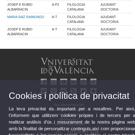
JOSEP E RUBIO
A-P2
FILOLOGIA
AJUDANT
ALBARRACIN
CATALANA
DOCTOR/A
MARIA SAIZ RAIMUNDO
A-T
FILOLOGIA
AJUDANT
CATALANA
DOCTOR/A
JOSEP E RUBIO
A-T
FILOLOGIA
AJUDANT
ALBARRACIN
CATALANA
DOCTOR/A
Cookies i política de privacitat
Seu Electrònica UV
La teva privacitat és important per a nosaltres. Per això
Tauler oficial d'anuncis UV
Pla Estratègic
t'informem que utilitzem cookies pròpies i de tercers per 
UVintegritat
realitzar anàlisis d'ús i mesurament de la nostra pàgina we
Perfil de contractant
amb la finalitat de personalitzar continguts,així com proporciona