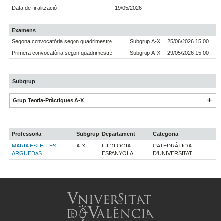
Data de finalització
19/05/2026
Examens
Segona convocatòria segon quadrimestre
Subgrup A-X
25/06/2026 15:00
Primera convocatòria segon quadrimestre
Subgrup A-X
29/05/2026 15:00
Subgrup
Grup Teoria-Pràctiques A-X
Professor/a
Subgrup
Departament
Categoria
MARIA ESTELLES
A-X
FILOLOGIA
CATEDRÀTIC/A
ARGUEDAS
ESPANYOLA
D'UNIVERSITAT