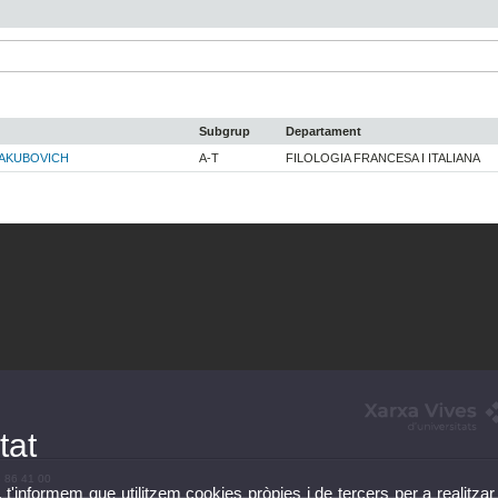
Subgrup
Departament
YAKUBOVICH
A-T
FILOLOGIA FRANCESA I ITALIANA
tat
3 86 41 00
, t'informem que utilitzem cookies pròpies i de tercers per a realitzar