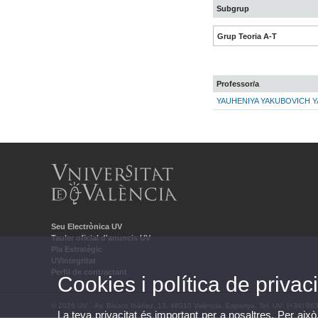
Subgrup
Grup Teoria A-T
Professor/a
YAUHENIYA YAKUBOVICH 
Seu Electrònica UV
Tauler oficial d'anuncis UV
Pla Estratègic
UVintegritat
Perfil de contractant
Cookies i política de privaci
© 2026 UV. - Av. Blasco Ibáñez, 13. 46010 València. Espanya. Tel. UV: (+34) 96
La teva privacitat és important per a nosaltres. Per això