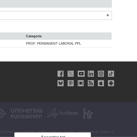
Categoria
PROF. PERMANENT LABORAL PPL
Avís legal
|
Accessibilitat
|
Política privacitat
|
Cookies
|
Transparència
|
Bústia UV