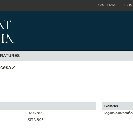
CASTELLANO
ENGLIS
ERATURES
ncesa 2
Examens
15/09/2025
Segona convocatòria
23/12/2025