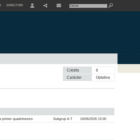
H
DIRECTORI
USER
SHARE
CONTACTE
Crèdits
6
Caràcter
optativa
 primer quadrimestre
Subgrup A-T
16/06/2026 15:00