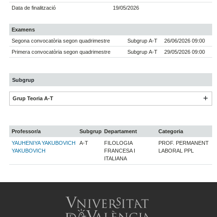
Data de finalització
19/05/2026
Examens
Segona convocatòria segon quadrimestre
Subgrup A-T
26/06/2026 09:00
Primera convocatòria segon quadrimestre
Subgrup A-T
29/05/2026 09:00
Subgrup
Grup Teoria A-T
Professor/a
Subgrup
Departament
Categoria
YAUHENIYA YAKUBOVICH
A-T
FILOLOGIA
PROF. PERMANENT
YAKUBOVICH
FRANCESA I
LABORAL PPL
ITALIANA