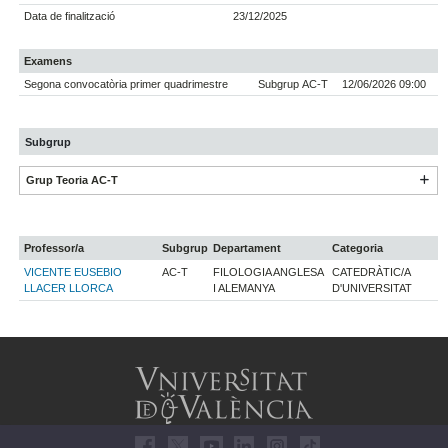
Data de finalització
23/12/2025
Examens
Segona convocatòria primer quadrimestre
Subgrup AC-T
12/06/2026 09:00
Subgrup
Grup Teoria AC-T
Professor/a
Subgrup
Departament
Categoria
VICENTE EUSEBIO
AC-T
FILOLOGIA ANGLESA
CATEDRÀTIC/A
LLACER LLORCA
I ALEMANYA
D'UNIVERSITAT