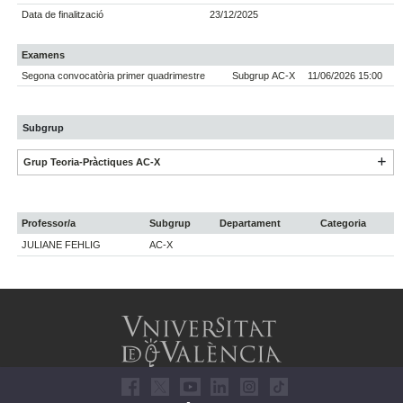
Data de finalització
23/12/2025
Examens
Segona convocatòria primer quadrimestre
Subgrup AC-X
11/06/2026 15:00
Subgrup
Grup Teoria-Pràctiques AC-X
Professor/a
Subgrup
Departament
Categoria
JULIANE FEHLIG
AC-X