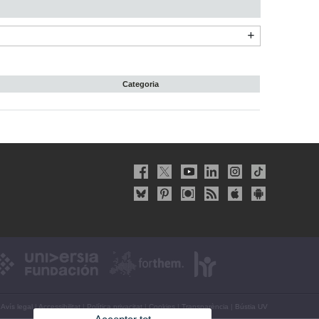
Categoria
Avís legal
|
Accessibilitat
|
Política privacitat
|
Cookies
|
Transparència
|
Bústia UV