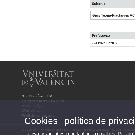
Subgrup
Grup Teoria-Pràctiques AC
Professor/a
JULIANE FEHLIG
Seu Electrònica UV
Tauler oficial d'anuncis UV
Pla Estratègic
UVintegritat
Perfil de contractant
Cookies i política de privaci
© 2026 UV. - Av. Blasco Ibáñez, 13. 46010 València. Espanya. Tel. UV: (+34) 96
La teva privacitat és important per a nosaltres. Per això