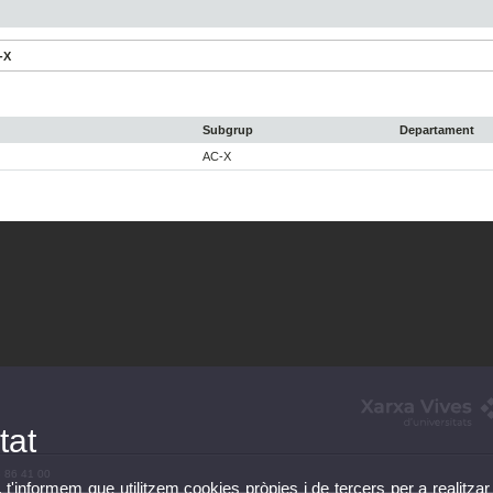
-X
Subgrup
Departament
AC-X
tat
3 86 41 00
, t'informem que utilitzem cookies pròpies i de tercers per a realitzar