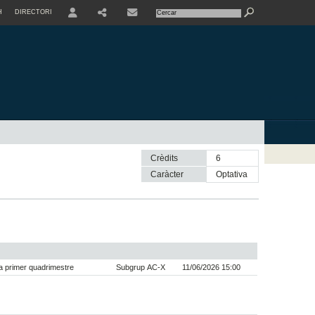
H
DIRECTORI
USER
SHARE
CONTACTE
Crèdits
6
Caràcter
optativa
 primer quadrimestre
Subgrup AC-X
11/06/2026 15:00