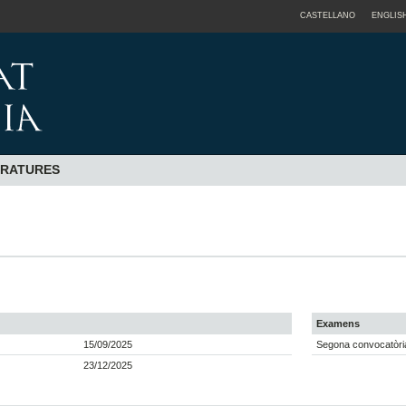
CASTELLANO
ENGLIS
ERATURES
Examens
15/09/2025
Segona convocatòria
23/12/2025