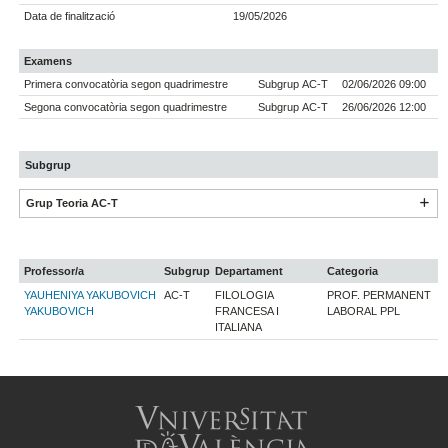
Data de finalització
19/05/2026
Examens
Primera convocatòria segon quadrimestre
Subgrup AC-T
02/06/2026 09:00
Segona convocatòria segon quadrimestre
Subgrup AC-T
26/06/2026 12:00
Subgrup
Grup Teoria AC-T
Professor/a
Subgrup
Departament
Categoria
YAUHENIYA YAKUBOVICH
AC-T
FILOLOGIA
PROF. PERMANENT
YAKUBOVICH
FRANCESA I
LABORAL PPL
ITALIANA