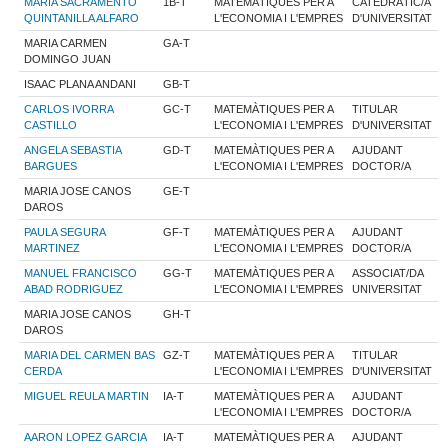
MARIA SACRAMENTO
1B-T
MATEMÀTIQUES PER A
CATEDRÀTIC/A
QUINTANILLA ALFARO
L'ECONOMIA I L'EMPRES
D'UNIVERSITAT
MARIA CARMEN
GA-T
DOMINGO JUAN
ISAAC PLANA ANDANI
GB-T
CARLOS IVORRA
GC-T
MATEMÀTIQUES PER A
TITULAR
CASTILLO
L'ECONOMIA I L'EMPRES
D'UNIVERSITAT
ANGELA SEBASTIA
GD-T
MATEMÀTIQUES PER A
AJUDANT
BARGUES
L'ECONOMIA I L'EMPRES
DOCTOR/A
MARIA JOSE CANOS
GE-T
DAROS
PAULA SEGURA
GF-T
MATEMÀTIQUES PER A
AJUDANT
MARTINEZ
L'ECONOMIA I L'EMPRES
DOCTOR/A
MANUEL FRANCISCO
GG-T
MATEMÀTIQUES PER A
ASSOCIAT/DA
ABAD RODRIGUEZ
L'ECONOMIA I L'EMPRES
UNIVERSITAT
MARIA JOSE CANOS
GH-T
DAROS
MARIA DEL CARMEN BAS
GZ-T
MATEMÀTIQUES PER A
TITULAR
CERDA
L'ECONOMIA I L'EMPRES
D'UNIVERSITAT
MIGUEL REULA MARTIN
IA-T
MATEMÀTIQUES PER A
AJUDANT
L'ECONOMIA I L'EMPRES
DOCTOR/A
AARON LOPEZ GARCIA
IA-T
MATEMÀTIQUES PER A
AJUDANT