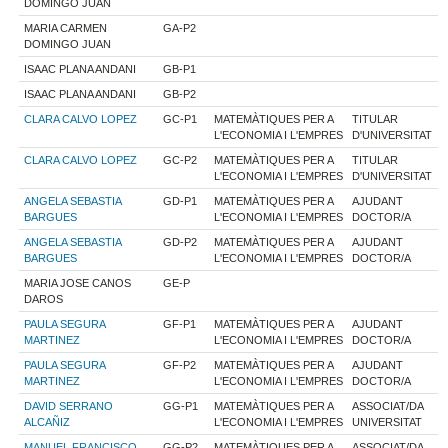
DOMINGO JUAN
MARIA CARMEN
GA-P2
DOMINGO JUAN
ISAAC PLANA ANDANI
GB-P1
ISAAC PLANA ANDANI
GB-P2
CLARA CALVO LOPEZ
GC-P1
MATEMÀTIQUES PER A
TITULAR
L'ECONOMIA I L'EMPRES
D'UNIVERSITAT
CLARA CALVO LOPEZ
GC-P2
MATEMÀTIQUES PER A
TITULAR
L'ECONOMIA I L'EMPRES
D'UNIVERSITAT
ANGELA SEBASTIA
GD-P1
MATEMÀTIQUES PER A
AJUDANT
BARGUES
L'ECONOMIA I L'EMPRES
DOCTOR/A
ANGELA SEBASTIA
GD-P2
MATEMÀTIQUES PER A
AJUDANT
BARGUES
L'ECONOMIA I L'EMPRES
DOCTOR/A
MARIA JOSE CANOS
GE-P
DAROS
PAULA SEGURA
GF-P1
MATEMÀTIQUES PER A
AJUDANT
MARTINEZ
L'ECONOMIA I L'EMPRES
DOCTOR/A
PAULA SEGURA
GF-P2
MATEMÀTIQUES PER A
AJUDANT
MARTINEZ
L'ECONOMIA I L'EMPRES
DOCTOR/A
DAVID SERRANO
GG-P1
MATEMÀTIQUES PER A
ASSOCIAT/DA
ALCAÑIZ
L'ECONOMIA I L'EMPRES
UNIVERSITAT
MANUEL FRANCISCO
GG-P2
MATEMÀTIQUES PER A
ASSOCIAT/DA