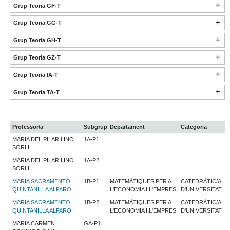
Grup Teoria GF-T
Grup Teoria GG-T
Grup Teoria GH-T
Grup Teoria GZ-T
Grup Teoria IA-T
Grup Teoria TA-T
Professor/a
Subgrup
Departament
Categoria
MARIA DEL PILAR LINO
1A-P1
SORLI
MARIA DEL PILAR LINO
1A-P2
SORLI
MARIA SACRAMENTO
1B-P1
MATEMÀTIQUES PER A
CATEDRÀTIC/A
QUINTANILLA ALFARO
L'ECONOMIA I L'EMPRES
D'UNIVERSITAT
MARIA SACRAMENTO
1B-P2
MATEMÀTIQUES PER A
CATEDRÀTIC/A
QUINTANILLA ALFARO
L'ECONOMIA I L'EMPRES
D'UNIVERSITAT
MARIA CARMEN
GA-P1