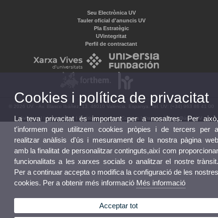
Seu Electrònica UV
Tauler oficial d'anuncis UV
Pla Estratègic
UVintegritat
Perfil de contractant
Cookies i política de privacitat
© 2026 UV. - Av. Blasco Ibáñez, 13. 46010 València. Espanya. Tel. UV: (+34) 963 86 41 00
La teva privacitat és important per a nosaltres. Per això
Avís legal
|
Accessibilitat
|
Política privacitat
|
Cookies
|
Transparència
|
Bústia UV
t'informem que utilitzem cookies pròpies i de tercers per 
realitzar anàlisis d'ús i mesurament de la nostra pàgina we
amb la finalitat de personalitzar continguts,així com proporciona
funcionalitats a les xarxes socials o analitzar el nostre trànsit
Per a continuar accepta o modifica la configuració de les nostre
cookies. Per a obtenir més informació
Més informació
Acceptar tot