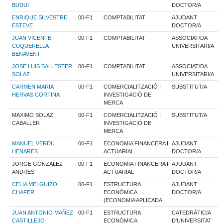
BUDUI
DOCTOR/A
ENRIQUE SILVESTRE
00-F1
COMPTABILITAT
AJUDANT
ESTEVE
DOCTOR/A
JUAN VICENTE
00-F1
COMPTABILITAT
ASSOCIAT/DA
CUQUERELLA
UNIVERSITARI/A
BENAVENT
JOSE LUIS BALLESTER
00-F1
COMPTABILITAT
ASSOCIAT/DA
SOLAZ
UNIVERSITARI/A
CARMEN MARIA
00-F1
COMERCIALITZACIÓ I
SUBSTITUT/A
HERVAS CORTINA
INVESTIGACIÓ DE
MERCA
MAXIMO SOLAZ
00-F1
COMERCIALITZACIÓ I
SUBSTITUT/A
CABALLER
INVESTIGACIÓ DE
MERCA
MANUEL VERDU
00-F1
ECONOMIA FINANCERA I
AJUDANT
HENARES
ACTUARIAL
DOCTOR/A
JORGE GONZALEZ
00-F1
ECONOMIA FINANCERA I
AJUDANT
ANDRES
ACTUARIAL
DOCTOR/A
CELIA MELGUIZO
00-F1
ESTRUCTURA
AJUDANT
CHAFER
ECONÒMICA
DOCTOR/A
(ECONOMIA APLICADA
JUAN ANTONIO MAÑEZ
00-F1
ESTRUCTURA
CATEDRÀTIC/A
CASTILLEJO
ECONÒMICA
D'UNIVERSITAT