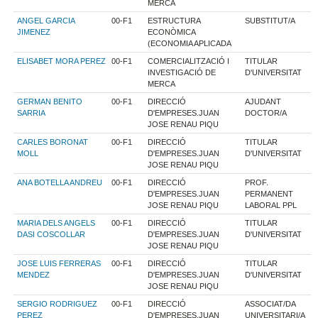
MERCA
ANGEL GARCIA
00-F1
ESTRUCTURA
SUBSTITUT/A
JIMENEZ
ECONÒMICA
(ECONOMIA APLICADA
ELISABET MORA PEREZ
00-F1
COMERCIALITZACIÓ I
TITULAR
INVESTIGACIÓ DE
D'UNIVERSITAT
MERCA
GERMAN BENITO
00-F1
DIRECCIÓ
AJUDANT
SARRIA
D'EMPRESES.JUAN
DOCTOR/A
JOSE RENAU PIQU
CARLES BORONAT
00-F1
DIRECCIÓ
TITULAR
MOLL
D'EMPRESES.JUAN
D'UNIVERSITAT
JOSE RENAU PIQU
ANA BOTELLA ANDREU
00-F1
DIRECCIÓ
PROF.
D'EMPRESES.JUAN
PERMANENT
JOSE RENAU PIQU
LABORAL PPL
MARIA DELS ANGELS
00-F1
DIRECCIÓ
TITULAR
DASI COSCOLLAR
D'EMPRESES.JUAN
D'UNIVERSITAT
JOSE RENAU PIQU
JOSE LUIS FERRERAS
00-F1
DIRECCIÓ
TITULAR
MENDEZ
D'EMPRESES.JUAN
D'UNIVERSITAT
JOSE RENAU PIQU
SERGIO RODRIGUEZ
00-F1
DIRECCIÓ
ASSOCIAT/DA
PEREZ
D'EMPRESES.JUAN
UNIVERSITARI/A