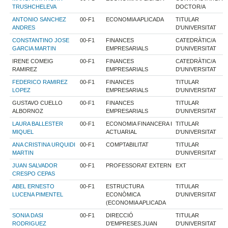
TRUSHCHELEVA
DOCTOR/A
ANTONIO SANCHEZ
00-F1
ECONOMIA APLICADA
TITULAR
ANDRES
D'UNIVERSITAT
CONSTANTINO JOSE
00-F1
FINANCES
CATEDRÀTIC/A
GARCIA MARTIN
EMPRESARIALS
D'UNIVERSITAT
IRENE COMEIG
00-F1
FINANCES
CATEDRÀTIC/A
RAMIREZ
EMPRESARIALS
D'UNIVERSITAT
FEDERICO RAMIREZ
00-F1
FINANCES
TITULAR
LOPEZ
EMPRESARIALS
D'UNIVERSITAT
GUSTAVO CUELLO
00-F1
FINANCES
TITULAR
ALBORNOZ
EMPRESARIALS
D'UNIVERSITAT
LAURA BALLESTER
00-F1
ECONOMIA FINANCERA I
TITULAR
MIQUEL
ACTUARIAL
D'UNIVERSITAT
ANA CRISTINA URQUIDI
00-F1
COMPTABILITAT
TITULAR
MARTIN
D'UNIVERSITAT
JUAN SALVADOR
00-F1
PROFESSORAT EXTERN
EXT
CRESPO CEPAS
ABEL ERNESTO
00-F1
ESTRUCTURA
TITULAR
LUCENA PIMENTEL
ECONÒMICA
D'UNIVERSITAT
(ECONOMIA APLICADA
SONIA DASI
00-F1
DIRECCIÓ
TITULAR
RODRIGUEZ
D'EMPRESES.JUAN
D'UNIVERSITAT