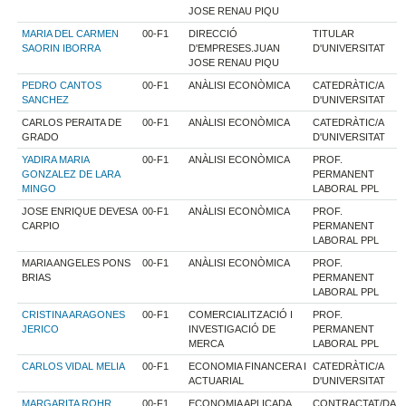
JOSE RENAU PIQU
MARIA DEL CARMEN
00-F1
DIRECCIÓ
TITULAR
SAORIN IBORRA
D'EMPRESES.JUAN
D'UNIVERSITAT
JOSE RENAU PIQU
PEDRO CANTOS
00-F1
ANÀLISI ECONÒMICA
CATEDRÀTIC/A
SANCHEZ
D'UNIVERSITAT
CARLOS PERAITA DE
00-F1
ANÀLISI ECONÒMICA
CATEDRÀTIC/A
GRADO
D'UNIVERSITAT
YADIRA MARIA
00-F1
ANÀLISI ECONÒMICA
PROF.
GONZALEZ DE LARA
PERMANENT
MINGO
LABORAL PPL
JOSE ENRIQUE DEVESA
00-F1
ANÀLISI ECONÒMICA
PROF.
CARPIO
PERMANENT
LABORAL PPL
MARIA ANGELES PONS
00-F1
ANÀLISI ECONÒMICA
PROF.
BRIAS
PERMANENT
LABORAL PPL
CRISTINA ARAGONES
00-F1
COMERCIALITZACIÓ I
PROF.
JERICO
INVESTIGACIÓ DE
PERMANENT
MERCA
LABORAL PPL
CARLOS VIDAL MELIA
00-F1
ECONOMIA FINANCERA I
CATEDRÀTIC/A
ACTUARIAL
D'UNIVERSITAT
MARGARITA ROHR
00-F1
ECONOMIA APLICADA
CONTRACTAT/DA