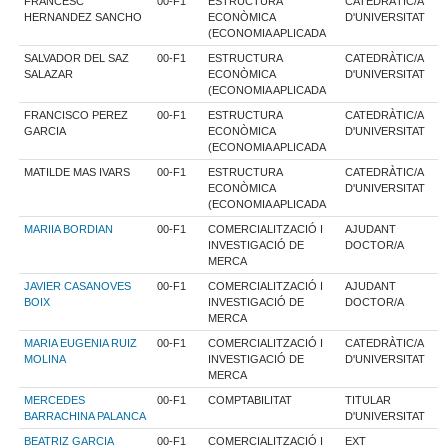
FRANCESC
00-F1
ESTRUCTURA
CATEDRÀTIC/A
HERNANDEZ SANCHO
ECONÒMICA
D'UNIVERSITAT
(ECONOMIA APLICADA
SALVADOR DEL SAZ
00-F1
ESTRUCTURA
CATEDRÀTIC/A
SALAZAR
ECONÒMICA
D'UNIVERSITAT
(ECONOMIA APLICADA
FRANCISCO PEREZ
00-F1
ESTRUCTURA
CATEDRÀTIC/A
GARCIA
ECONÒMICA
D'UNIVERSITAT
(ECONOMIA APLICADA
MATILDE MAS IVARS
00-F1
ESTRUCTURA
CATEDRÀTIC/A
ECONÒMICA
D'UNIVERSITAT
(ECONOMIA APLICADA
MARIIA BORDIAN
00-F1
COMERCIALITZACIÓ I
AJUDANT
INVESTIGACIÓ DE
DOCTOR/A
MERCA
JAVIER CASANOVES
00-F1
COMERCIALITZACIÓ I
AJUDANT
BOIX
INVESTIGACIÓ DE
DOCTOR/A
MERCA
MARIA EUGENIA RUIZ
00-F1
COMERCIALITZACIÓ I
CATEDRÀTIC/A
MOLINA
INVESTIGACIÓ DE
D'UNIVERSITAT
MERCA
MERCEDES
00-F1
COMPTABILITAT
TITULAR
BARRACHINA PALANCA
D'UNIVERSITAT
BEATRIZ GARCIA
00-F1
COMERCIALITZACIÓ I
EXT