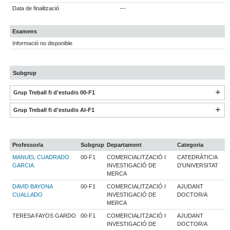
Data de finalització
---
Examens
Informació no disponible
Subgrup
Grup Treball fi d'estudis 00-F1
Grup Treball fi d'estudis AI-F1
Professor/a
Subgrup
Departament
Categoria
MANUEL CUADRADO
00-F1
COMERCIALITZACIÓ I
CATEDRÀTIC/A
GARCIA
INVESTIGACIÓ DE
D'UNIVERSITAT
MERCA
DAVID BAYONA
00-F1
COMERCIALITZACIÓ I
AJUDANT
CUALLADO
INVESTIGACIÓ DE
DOCTOR/A
MERCA
TERESA FAYOS GARDO
00-F1
COMERCIALITZACIÓ I
AJUDANT
INVESTIGACIÓ DE
DOCTOR/A