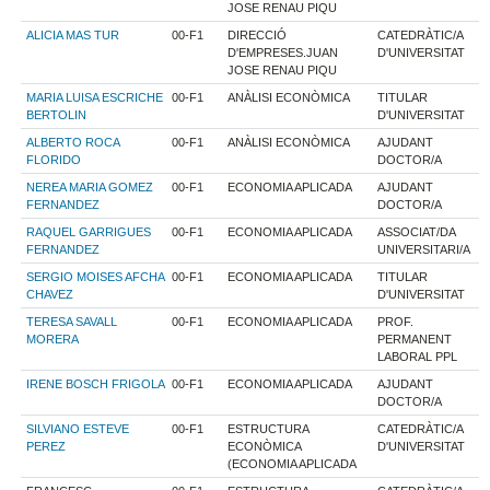
JOSE RENAU PIQU
ALICIA MAS TUR
00-F1
DIRECCIÓ
CATEDRÀTIC/A
D'EMPRESES.JUAN
D'UNIVERSITAT
JOSE RENAU PIQU
MARIA LUISA ESCRICHE
00-F1
ANÀLISI ECONÒMICA
TITULAR
BERTOLIN
D'UNIVERSITAT
ALBERTO ROCA
00-F1
ANÀLISI ECONÒMICA
AJUDANT
FLORIDO
DOCTOR/A
NEREA MARIA GOMEZ
00-F1
ECONOMIA APLICADA
AJUDANT
FERNANDEZ
DOCTOR/A
RAQUEL GARRIGUES
00-F1
ECONOMIA APLICADA
ASSOCIAT/DA
FERNANDEZ
UNIVERSITARI/A
SERGIO MOISES AFCHA
00-F1
ECONOMIA APLICADA
TITULAR
CHAVEZ
D'UNIVERSITAT
TERESA SAVALL
00-F1
ECONOMIA APLICADA
PROF.
MORERA
PERMANENT
LABORAL PPL
IRENE BOSCH FRIGOLA
00-F1
ECONOMIA APLICADA
AJUDANT
DOCTOR/A
SILVIANO ESTEVE
00-F1
ESTRUCTURA
CATEDRÀTIC/A
PEREZ
ECONÒMICA
D'UNIVERSITAT
(ECONOMIA APLICADA