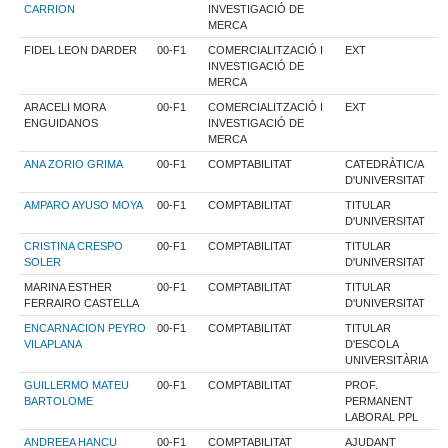
CARRION
INVESTIGACIÓ DE
MERCA
FIDEL LEON DARDER
00-F1
COMERCIALITZACIÓ I
EXT
INVESTIGACIÓ DE
MERCA
ARACELI MORA
00-F1
COMERCIALITZACIÓ I
EXT
ENGUIDANOS
INVESTIGACIÓ DE
MERCA
ANA ZORIO GRIMA
00-F1
COMPTABILITAT
CATEDRÀTIC/A
D'UNIVERSITAT
AMPARO AYUSO MOYA
00-F1
COMPTABILITAT
TITULAR
D'UNIVERSITAT
CRISTINA CRESPO
00-F1
COMPTABILITAT
TITULAR
SOLER
D'UNIVERSITAT
MARINA ESTHER
00-F1
COMPTABILITAT
TITULAR
FERRAIRO CASTELLA
D'UNIVERSITAT
ENCARNACION PEYRO
00-F1
COMPTABILITAT
TITULAR
VILAPLANA
D'ESCOLA
UNIVERSITÀRIA
GUILLERMO MATEU
00-F1
COMPTABILITAT
PROF.
BARTOLOME
PERMANENT
LABORAL PPL
ANDREEA HANCU
00-F1
COMPTABILITAT
AJUDANT