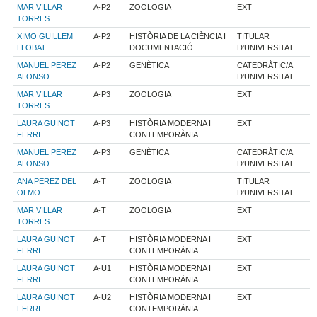
MAR VILLAR
A-P2
ZOOLOGIA
EXT
TORRES
XIMO GUILLEM
A-P2
HISTÒRIA DE LA CIÈNCIA I
TITULAR
LLOBAT
DOCUMENTACIÓ
D'UNIVERSITAT
MANUEL PEREZ
A-P2
GENÈTICA
CATEDRÀTIC/A
ALONSO
D'UNIVERSITAT
MAR VILLAR
A-P3
ZOOLOGIA
EXT
TORRES
LAURA GUINOT
A-P3
HISTÒRIA MODERNA I
EXT
FERRI
CONTEMPORÀNIA
MANUEL PEREZ
A-P3
GENÈTICA
CATEDRÀTIC/A
ALONSO
D'UNIVERSITAT
ANA PEREZ DEL
A-T
ZOOLOGIA
TITULAR
OLMO
D'UNIVERSITAT
MAR VILLAR
A-T
ZOOLOGIA
EXT
TORRES
LAURA GUINOT
A-T
HISTÒRIA MODERNA I
EXT
FERRI
CONTEMPORÀNIA
LAURA GUINOT
A-U1
HISTÒRIA MODERNA I
EXT
FERRI
CONTEMPORÀNIA
LAURA GUINOT
A-U2
HISTÒRIA MODERNA I
EXT
FERRI
CONTEMPORÀNIA