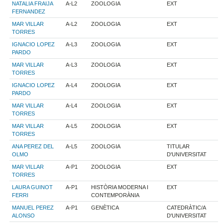
NATALIA FRAIJA
A-L2
ZOOLOGIA
EXT
FERNANDEZ
MAR VILLAR
A-L2
ZOOLOGIA
EXT
TORRES
IGNACIO LOPEZ
A-L3
ZOOLOGIA
EXT
PARDO
MAR VILLAR
A-L3
ZOOLOGIA
EXT
TORRES
IGNACIO LOPEZ
A-L4
ZOOLOGIA
EXT
PARDO
MAR VILLAR
A-L4
ZOOLOGIA
EXT
TORRES
MAR VILLAR
A-L5
ZOOLOGIA
EXT
TORRES
ANA PEREZ DEL
A-L5
ZOOLOGIA
TITULAR
OLMO
D'UNIVERSITAT
MAR VILLAR
A-P1
ZOOLOGIA
EXT
TORRES
LAURA GUINOT
A-P1
HISTÒRIA MODERNA I
EXT
FERRI
CONTEMPORÀNIA
MANUEL PEREZ
A-P1
GENÈTICA
CATEDRÀTIC/A
ALONSO
D'UNIVERSITAT