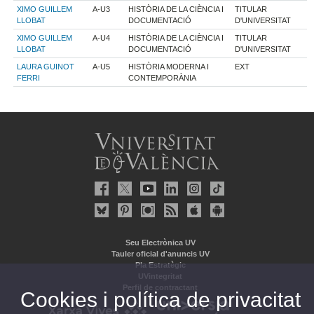
XIMO GUILLEM
A-U3
HISTÒRIA DE LA CIÈNCIA I
TITULAR
LLOBAT
DOCUMENTACIÓ
D'UNIVERSITAT
XIMO GUILLEM
A-U4
HISTÒRIA DE LA CIÈNCIA I
TITULAR
LLOBAT
DOCUMENTACIÓ
D'UNIVERSITAT
LAURA GUINOT
A-U5
HISTÒRIA MODERNA I
EXT
FERRI
CONTEMPORÀNIA
Seu Electrònica UV
Tauler oficial d'anuncis UV
Pla Estratègic
UVintegritat
Perfil de contractant
Cookies i política de privacitat