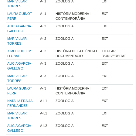
MAR VILLAR
A-I1
ZOOLOGIA
EXT
TORRES
LAURA GUINOT
A-I1
HISTÒRIA MODERNA I
EXT
FERRI
CONTEMPORÀNIA
ALICIA GARCIA
A-I2
ZOOLOGIA
EXT
GALLEGO
MAR VILLAR
A-I2
ZOOLOGIA
EXT
TORRES
XIMO GUILLEM
A-I2
HISTÒRIA DE LA CIÈNCIA I
TITULAR
LLOBAT
DOCUMENTACIÓ
D'UNIVERSITAT
ALICIA GARCIA
A-I3
ZOOLOGIA
EXT
GALLEGO
MAR VILLAR
A-I3
ZOOLOGIA
EXT
TORRES
LAURA GUINOT
A-I3
HISTÒRIA MODERNA I
EXT
FERRI
CONTEMPORÀNIA
NATALIA FRAIJA
A-L1
ZOOLOGIA
EXT
FERNANDEZ
MAR VILLAR
A-L1
ZOOLOGIA
EXT
TORRES
ALICIA GARCIA
A-L2
ZOOLOGIA
EXT
GALLEGO