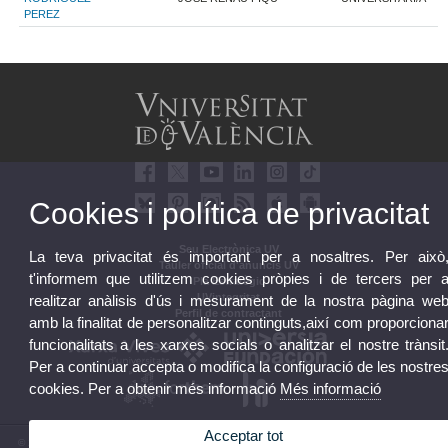
PEREZ
Cookies i política de privacitat
Seu Electrònica UV
La teva privacitat és important per a nosaltres. Per això
Tauler oficial d'anuncis UV
t'informem que utilitzem cookies pròpies i de tercers per 
Pla Estratègic
UVintegritat
realitzar anàlisis d'ús i mesurament de la nostra pàgina we
Perfil de contractant
amb la finalitat de personalitzar continguts,així com proporciona
funcionalitats a les xarxes socials o analitzar el nostre trànsit
Per a continuar accepta o modifica la configuració de les nostre
cookies. Per a obtenir més informació
Més informació
Acceptar tot
© 2026 UV. - Av. Blasco Ibáñez, 13. 46010 València. Espanya. Tel. UV: (+34) 963 86 41 00