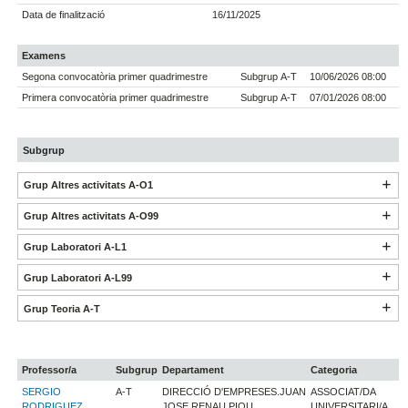
Data de finalització
16/11/2025
Examens
Segona convocatòria primer quadrimestre
Subgrup A-T
10/06/2026 08:00
Primera convocatòria primer quadrimestre
Subgrup A-T
07/01/2026 08:00
Subgrup
Grup Altres activitats A-O1
Grup Altres activitats A-O99
Grup Laboratori A-L1
Grup Laboratori A-L99
Grup Teoria A-T
Professor/a
Subgrup
Departament
Categoria
SERGIO
A-T
DIRECCIÓ D'EMPRESES.JUAN
ASSOCIAT/DA
RODRIGUEZ
JOSE RENAU PIQU
UNIVERSITARI/A