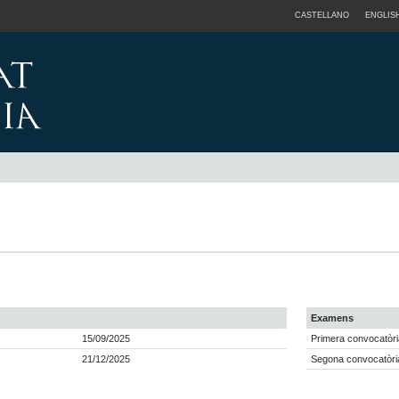
CASTELLANO
ENGLIS
Examens
15/09/2025
Primera convocatòri
21/12/2025
Segona convocatòria