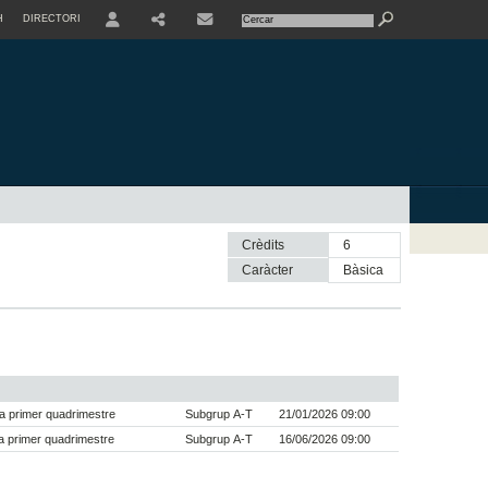
H
DIRECTORI
USER
SHARE
CONTACTE
Crèdits
6
Caràcter
bàsica
a primer quadrimestre
Subgrup A-T
21/01/2026 09:00
 primer quadrimestre
Subgrup A-T
16/06/2026 09:00