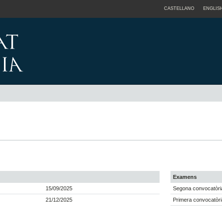
CASTELLANO
ENGLIS
Examens
15/09/2025
Segona convocatòria
21/12/2025
Primera convocatòri