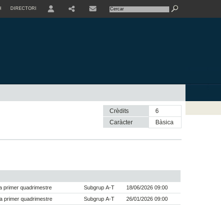
H
DIRECTORI
USER
SHARE
CONTACTE
Crèdits
6
Caràcter
bàsica
 primer quadrimestre
Subgrup A-T
18/06/2026 09:00
a primer quadrimestre
Subgrup A-T
26/01/2026 09:00