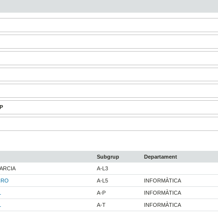
-P
Subgrup
Departament
ARCIA
A-L3
RRO
A-L5
INFORMÀTICA
L
A-P
INFORMÀTICA
L
A-T
INFORMÀTICA