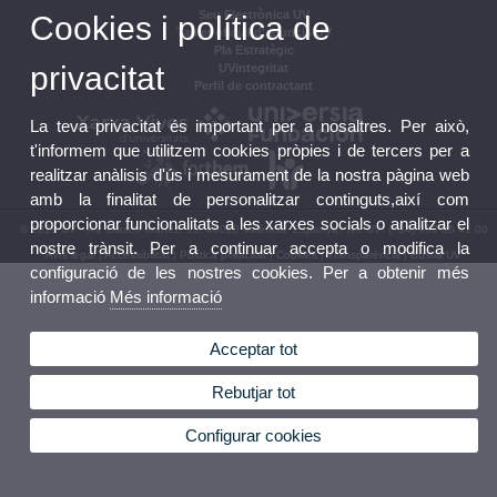
Seu Electrònica UV
Cookies i política de
Tauler oficial d'anuncis UV
Pla Estratègic
privacitat
UVintegritat
Perfil de contractant
La teva privacitat és important per a nosaltres. Per això,
t'informem que utilitzem cookies pròpies i de tercers per a
realitzar anàlisis d'ús i mesurament de la nostra pàgina web
amb la finalitat de personalitzar continguts,així com
proporcionar funcionalitats a les xarxes socials o analitzar el
© 2026 UV. - Av. Blasco Ibáñez, 13. 46010 València. Espanya. Tel. UV: (+34) 963 86 41 00
nostre trànsit. Per a continuar accepta o modifica la
Avís legal
|
Accessibilitat
|
Política privacitat
|
Cookies
|
Transparència
|
Bústia UV
configuració de les nostres cookies. Per a obtenir més
informació
Més informació
Acceptar tot
Rebutjar tot
Configurar cookies