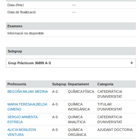
Data d'inici
---
Data de finalització
---
Examens
Informació no disponible
Subgrup
Grup Pràcticum 36899 A-S
Professor/a
Subgrup
Departament
Categoria
BEGOÑA MILIAN MEDINA
A-S
QUÍMICA FÍSICA
CATEDRÀTIC/A
D'UNIVERSITAT
MARIA TERESA ALBELDA
A-S
QUÍMICA
TITULAR
GIMENO
INORGÀNICA
D'UNIVERSITAT
SERGIO ARMENTA
A-S
QUÍMICA
CATEDRÀTIC/A
ESTRELA
ANALÍTICA
D'UNIVERSITAT
ALICIA MONLEON
A-S
QUÍMICA
AJUDANT DOCTOR/A
VENTURA
ORGÀNICA