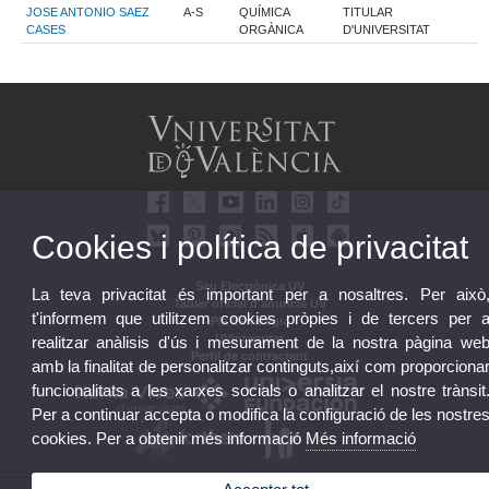
JOSE ANTONIO SAEZ
A-S
QUÍMICA
TITULAR
CASES
ORGÀNICA
D'UNIVERSITAT
Cookies i política de privacitat
Seu Electrònica UV
La teva privacitat és important per a nosaltres. Per això
Tauler oficial d'anuncis UV
t'informem que utilitzem cookies pròpies i de tercers per 
Pla Estratègic
UVintegritat
realitzar anàlisis d'ús i mesurament de la nostra pàgina we
Perfil de contractant
amb la finalitat de personalitzar continguts,així com proporciona
funcionalitats a les xarxes socials o analitzar el nostre trànsit
Per a continuar accepta o modifica la configuració de les nostre
cookies. Per a obtenir més informació
Més informació