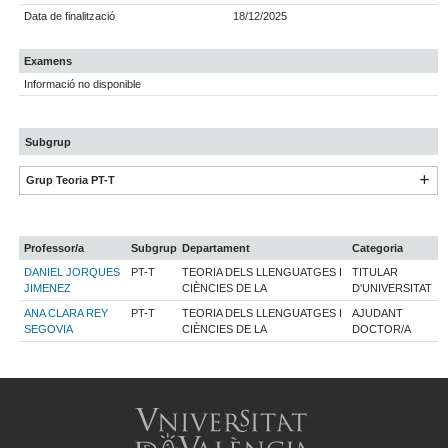
Data de finalització
18/12/2025
Examens
Informació no disponible
Subgrup
Grup Teoria PT-T
Professor/a
Subgrup
Departament
Categoria
DANIEL JORQUES
PT-T
TEORIA DELS LLENGUATGES I
TITULAR
JIMENEZ
CIÈNCIES DE LA
D'UNIVERSITAT
ANA CLARA REY
PT-T
TEORIA DELS LLENGUATGES I
AJUDANT
SEGOVIA
CIÈNCIES DE LA
DOCTOR/A