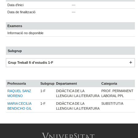
Data d'inici
---
Data de finalització
---
Examens
Informació no disponible
Subgrup
Grup Treball fi d'estudis 1-F
Professor/a
Subgrup
Departament
Categoria
RAQUEL SANZ
1-F
DIDÀCTICA DE LA
PROF. PERMANENT
MORENO
LLENGUA I LA LITERATURA
LABORAL PPL
MARIA CECILIA
1-F
DIDÀCTICA DE LA
SUBSTITUT/A
BENDICHO GIL
LLENGUA I LA LITERATURA