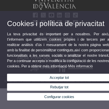
Cookies i política de privacitat
La teva privacitat és important per a nosaltres. Per això
Seu Electrònica UV
Tauler oficial d'anuncis UV
t'informem que utilitzem cookies pròpies i de tercers per 
Pla Estratègic
realitzar anàlisis d'ús i mesurament de la nostra pàgina we
UVintegritat
amb la finalitat de personalitzar continguts,així com proporciona
Perfil de contractant
funcionalitats a les xarxes socials o analitzar el nostre trànsit
Per a continuar accepta o modifica la configuració de les nostre
cookies. Per a obtenir més informació
Més informació
Acceptar tot
© 2026 UV. - Av. Blasco Ibáñez, 13. 46010 València. Espanya. Tel. UV: (+34) 963 86 41 00
Rebutjar tot
Avís legal
|
Accessibilitat
|
Política privacitat
|
Cookies
|
Transparència
|
Bústia UV
Configurar cookies