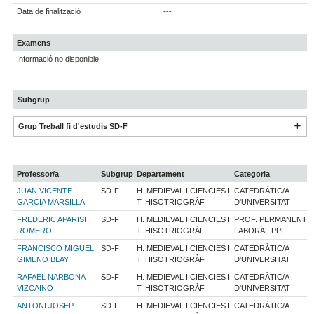
Data de finalització
---
Examens
Informació no disponible
Subgrup
Grup Treball fi d'estudis SD-F
Professor/a
Subgrup
Departament
Categoria
JUAN VICENTE
SD-F
H. MEDIEVAL I CIENCIES I
CATEDRÀTIC/A
GARCIA MARSILLA
T. HISOTRIOGRÀF
D'UNIVERSITAT
FREDERIC APARISI
SD-F
H. MEDIEVAL I CIENCIES I
PROF. PERMANENT
ROMERO
T. HISOTRIOGRÀF
LABORAL PPL
FRANCISCO MIGUEL
SD-F
H. MEDIEVAL I CIENCIES I
CATEDRÀTIC/A
GIMENO BLAY
T. HISOTRIOGRÀF
D'UNIVERSITAT
RAFAEL NARBONA
SD-F
H. MEDIEVAL I CIENCIES I
CATEDRÀTIC/A
VIZCAINO
T. HISOTRIOGRÀF
D'UNIVERSITAT
ANTONI JOSEP
SD-F
H. MEDIEVAL I CIENCIES I
CATEDRÀTIC/A