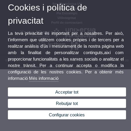
Seu Electrònica UV
Cookies i política de
Tauler oficial d'anuncis UV
Pla Estratègic
privacitat
UVintegritat
Perfil de contractant
La teva privacitat és important per a nosaltres. Per això,
t'informem que utilitzem cookies pròpies i de tercers per a
realitzar anàlisis d'ús i mesurament de la nostra pàgina web
amb la finalitat de personalitzar continguts,així com
proporcionar funcionalitats a les xarxes socials o analitzar el
© 2026 UV. - Av. Blasco Ibáñez, 13. 46010 València. Espanya. Tel. UV: (+34) 963 86 41 00
nostre trànsit. Per a continuar accepta o modifica la
Avís legal
|
Accessibilitat
|
Política privacitat
|
Cookies
|
Transparència
|
Bústia UV
configuració de les nostres cookies. Per a obtenir més
informació
Més informació
Acceptar tot
Rebutjar tot
Configurar cookies