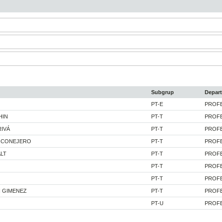
Subgrup
Depar
PT-E
PROF
HIN
PT-T
PROF
IVÁ
PT-T
PROF
Z CONEJERO
PT-T
PROF
LT
PT-T
PROF
PT-T
PROF
PT-T
PROF
 GIMENEZ
PT-T
PROF
PT-U
PROF