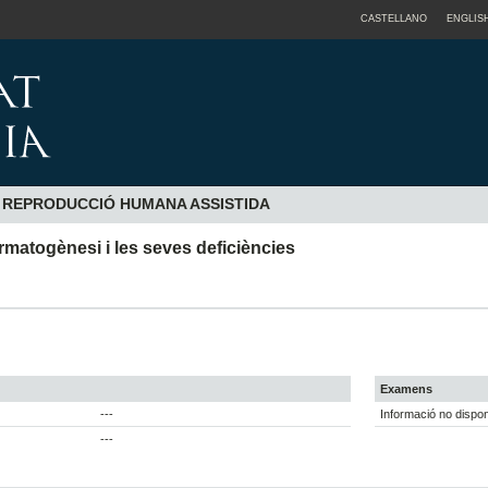
CASTELLANO
ENGLIS
A REPRODUCCIÓ HUMANA ASSISTIDA
matogènesi i les seves deficiències
Examens
---
Informació no dispon
---