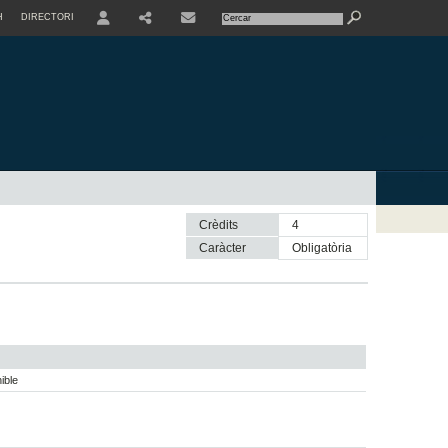
H
DIRECTORI
USER
SHARE
CONTACTE
Crèdits
4
Caràcter
obligatòria
ible