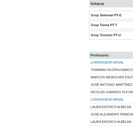
Subgrup
Grup Seminari PT-E
Grup Teoria PT-T
Grup Tutories PT-U
Professor/a
LORENA BORI ARNAL
THAMARA VILORIA SAMOC
MARCOS MESEGUER ESCR
JOSÉ ANTONIO MARTÍNE
NICOLÁS GARRIDO PUCHA
LORENA BORI ARNAL
LAURA ESCRICH ALBELDA
JOSE ALEJANDRO REMOHI
LAURA ESCRICH ALBELDA