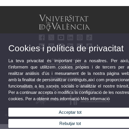
Cookies i política de privacitat
Seu Electrònica UV
La teva privacitat és important per a nosaltres. Per això
Tauler oficial d'anuncis UV
t'informem que utilitzem cookies pròpies i de tercers per 
Pla Estratègic
realitzar anàlisis d'ús i mesurament de la nostra pàgina we
UVintegritat
Perfil de contractant
amb la finalitat de personalitzar continguts,així com proporciona
funcionalitats a les xarxes socials o analitzar el nostre trànsit
Per a continuar accepta o modifica la configuració de les nostre
cookies. Per a obtenir més informació
Més informació
Acceptar tot
© 2026 UV. - Av. Blasco Ibáñez, 13. 46010 València. Espanya. Tel. UV: (+34) 963 86 41 00
Avís legal
|
Accessibilitat
|
Política privacitat
|
Cookies
|
Transparència
|
Bústia UV
Rebutjar tot