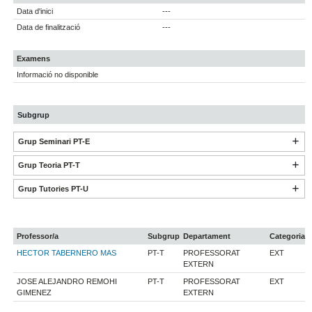
Data d'inici
---
Data de finalització
---
Examens
Informació no disponible
Subgrup
Grup Seminari PT-E
Grup Teoria PT-T
Grup Tutories PT-U
Professor/a
Subgrup
Departament
Categoria
HECTOR TABERNERO MAS
PT-T
PROFESSORAT
EXT
EXTERN
JOSE ALEJANDRO REMOHI
PT-T
PROFESSORAT
EXT
GIMENEZ
EXTERN