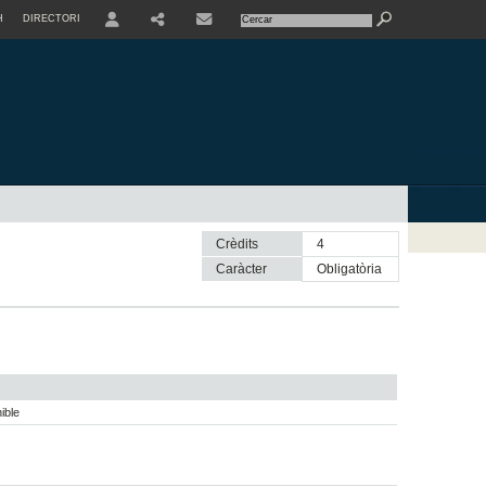
H
DIRECTORI
USER
SHARE
CONTACTE
Crèdits
4
Caràcter
obligatòria
ible