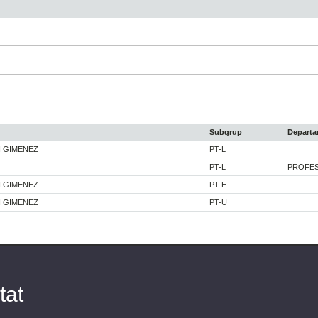
Subgrup
Depart
 GIMENEZ
PT-L
PT-L
PROFES
 GIMENEZ
PT-E
 GIMENEZ
PT-U
tat