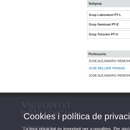
Subgrup
Grup Laboratori PT-L
Grup Seminari PT-E
Grup Tutories PT-U
Professor/a
JOSE ALEJANDRO REMOHI
JOSE BELLVER PRADAS
JOSE ALEJANDRO REMOHI
Cookies i política de privaci
Seu Electrònica UV
La teva privacitat és important per a nosaltres. Per això