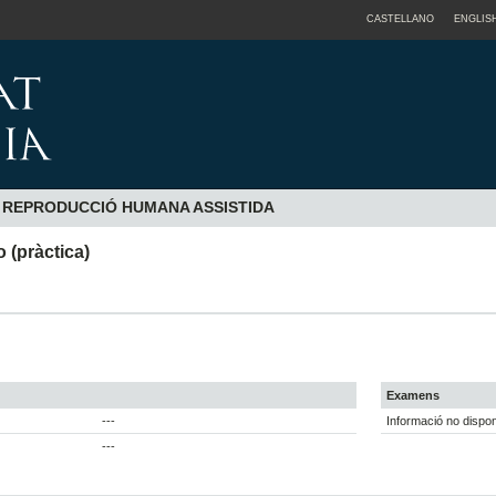
CASTELLANO
ENGLIS
A REPRODUCCIÓ HUMANA ASSISTIDA
o (pràctica)
Examens
---
Informació no dispon
---