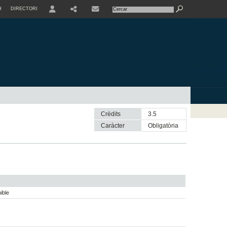
H
DIRECTORI
USER
SHARE
CONTACTE
Crèdits
3.5
Caràcter
obligatòria
ible