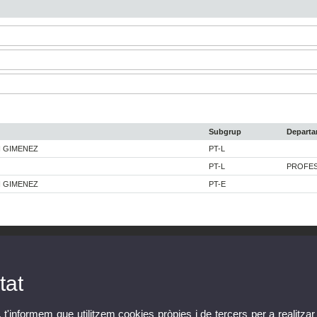
Subgrup
Depart
 GIMENEZ
PT-L
PT-L
PROFES
 GIMENEZ
PT-E
tat
, t'informem que utilitzem cookies pròpies i de tercers per a realitzar