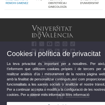
REMOHI GIMENEZ
OBSTETRÍCIA I
D'UNIVERSITAT
GINECOLOGÍA
Cookies i política de privacitat
Seu Electrònica UV
La teva privacitat és important per a nosaltres. Per això
Tauler oficial d'anuncis UV
t'informem que utilitzem cookies pròpies i de tercers per 
Pla Estratègic
UVintegritat
realitzar anàlisis d'ús i mesurament de la nostra pàgina we
Perfil de contractant
amb la finalitat de personalitzar continguts,així com proporciona
funcionalitats a les xarxes socials o analitzar el nostre trànsit
Per a continuar accepta o modifica la configuració de les nostre
cookies. Per a obtenir més informació
Més informació