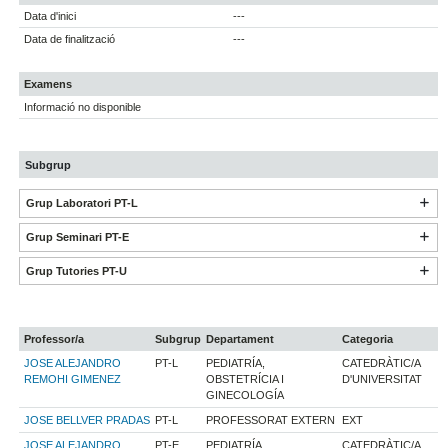
Data d'inici
---
Data de finalització
---
Examens
Informació no disponible
Subgrup
Grup Laboratori PT-L
Grup Seminari PT-E
Grup Tutories PT-U
Professor/a
Subgrup
Departament
Categoria
JOSE ALEJANDRO
PT-L
PEDIATRÍA,
CATEDRÀTIC/A
REMOHI GIMENEZ
OBSTETRÍCIA I
D'UNIVERSITAT
GINECOLOGÍA
JOSE BELLVER PRADAS
PT-L
PROFESSORAT EXTERN
EXT
JOSE ALEJANDRO
PT-E
PEDIATRÍA,
CATEDRÀTIC/A