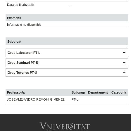
Data de finalització
---
Examens
Informació no disponible
Subgrup
Grup Laboratori PT-L
Grup Seminari PT-E
Grup Tutories PT-U
Professor/a
Subgrup
Departament
Categoria
JOSE ALEJANDRO REMOHI GIMENEZ
PT-L