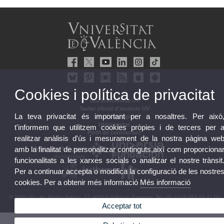
Cookies i política de privacitat
Seu Electrònica UV
Tauler oficial d'anuncis UV
La teva privacitat és important per a nosaltres. Per això
Pla Estratègic
UVintegritat
t'informem que utilitzem cookies pròpies i de tercers per 
Perfil de contractant
realitzar anàlisis d'ús i mesurament de la nostra pàgina we
amb la finalitat de personalitzar continguts,així com proporciona
funcionalitats a les xarxes socials o analitzar el nostre trànsit
Per a continuar accepta o modifica la configuració de les nostre
cookies. Per a obtenir més informació
Més informació
© 2026 UV. - Av. Blasco Ibáñez, 13. 46010 València. Espanya. Tel. UV: (+34) 963 86 41 00
Acceptar tot
Avís legal
|
Accessibilitat
|
Política privacitat
|
Cookies
|
Transparència
|
Bústia UV