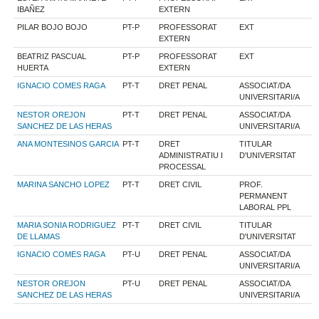
IBAÑEZ
EXTERN
PILAR BOJO BOJO
PT-P
PROFESSORAT
EXT
EXTERN
BEATRIZ PASCUAL
PT-P
PROFESSORAT
EXT
HUERTA
EXTERN
IGNACIO COMES RAGA
PT-T
DRET PENAL
ASSOCIAT/DA
UNIVERSITARI/A
NESTOR OREJON
PT-T
DRET PENAL
ASSOCIAT/DA
SANCHEZ DE LAS HERAS
UNIVERSITARI/A
ANA MONTESINOS GARCIA
PT-T
DRET
TITULAR
ADMINISTRATIU I
D'UNIVERSITAT
PROCESSAL
MARINA SANCHO LOPEZ
PT-T
DRET CIVIL
PROF.
PERMANENT
LABORAL PPL
MARIA SONIA RODRIGUEZ
PT-T
DRET CIVIL
TITULAR
DE LLAMAS
D'UNIVERSITAT
IGNACIO COMES RAGA
PT-U
DRET PENAL
ASSOCIAT/DA
UNIVERSITARI/A
NESTOR OREJON
PT-U
DRET PENAL
ASSOCIAT/DA
SANCHEZ DE LAS HERAS
UNIVERSITARI/A