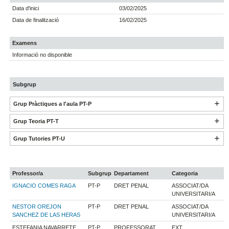
Data d'inici
03/02/2025
Data de finalització
16/02/2025
Examens
Informació no disponible
Subgrup
Grup Pràctiques a l'aula PT-P
Grup Teoria PT-T
Grup Tutories PT-U
Professor/a
Subgrup
Departament
Categoria
IGNACIO COMES RAGA
PT-P
DRET PENAL
ASSOCIAT/DA
UNIVERSITARI/A
NESTOR OREJON
PT-P
DRET PENAL
ASSOCIAT/DA
SANCHEZ DE LAS HERAS
UNIVERSITARI/A
ESTEFANIA NAVARRETE
PT-P
PROFESSORAT
EXT