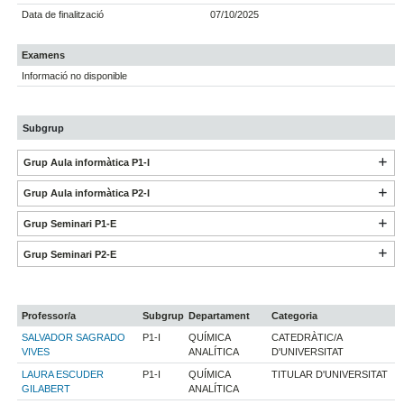
Data de finalització
07/10/2025
Examens
Informació no disponible
Subgrup
Grup Aula informàtica P1-I
Grup Aula informàtica P2-I
Grup Seminari P1-E
Grup Seminari P2-E
Professor/a
Subgrup
Departament
Categoria
SALVADOR SAGRADO
P1-I
QUÍMICA
CATEDRÀTIC/A
VIVES
ANALÍTICA
D'UNIVERSITAT
LAURA ESCUDER
P1-I
QUÍMICA
TITULAR D'UNIVERSITAT
GILABERT
ANALÍTICA