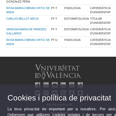
GONZALEZ PEÑA
ROSA MARIA CIBRIAN ORTIZ DE
PT-T
FISIOLOGIA
CATEDRÀTIC/A
ANDA
D'UNIVERSITAT
CARLOS BELLOT ARCIS
PT-T
ESTOMATOLOGIA
TITULAR
D'UNIVERSITAT
VANESSA MARIA DE PAREDES
PT-T
ESTOMATOLOGIA
CATEDRÀTIC/A
GALLARDO
D'UNIVERSITAT
ROSA MARIA CIBRIAN ORTIZ DE
PT-U
FISIOLOGIA
CATEDRÀTIC/A
ANDA
D'UNIVERSITAT
Cookies i política de privacitat
Seu Electrònica UV
La teva privacitat és important per a nosaltres. Per això
Tauler oficial d'anuncis UV
Pla Estratègic
t'informem que utilitzem cookies pròpies i de tercers per 