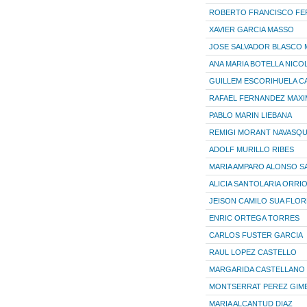
ROBERTO FRANCISCO FE
XAVIER GARCIA MASSO
JOSE SALVADOR BLASCO
ANA MARIA BOTELLA NICO
GUILLEM ESCORIHUELA C
RAFAEL FERNANDEZ MAXI
PABLO MARIN LIEBANA
REMIGI MORANT NAVASQU
ADOLF MURILLO RIBES
MARIA AMPARO ALONSO S
ALICIA SANTOLARIA ORRI
JEISON CAMILO SUA FLOR
ENRIC ORTEGA TORRES
CARLOS FUSTER GARCIA
RAUL LOPEZ CASTELLO
MARGARIDA CASTELLANO
MONTSERRAT PEREZ GIM
MARIA ALCANTUD DIAZ