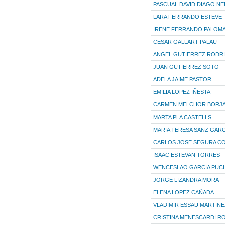
PASCUAL DAVID DIAGO N
LARA FERRANDO ESTEVE
IRENE FERRANDO PALOM
CESAR GALLART PALAU
ANGEL GUTIERREZ RODR
JUAN GUTIERREZ SOTO
ADELA JAIME PASTOR
EMILIA LOPEZ IÑESTA
CARMEN MELCHOR BORJ
MARTA PLA CASTELLS
MARIA TERESA SANZ GARC
CARLOS JOSE SEGURA C
ISAAC ESTEVAN TORRES
WENCESLAO GARCIA PUC
JORGE LIZANDRA MORA
ELENA LOPEZ CAÑADA
VLADIMIR ESSAU MARTINE
CRISTINA MENESCARDI R