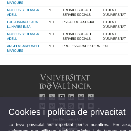
MARQUES
M JESUS BERLANGA
PT-E
TREBALL SOCIAL I
TITULAR
ADELL
SERVEIS SOCIALS
D'UNIVERSITAT
LUCIA INMACULADA
PT-T
PSICOLOGIA SOCIAL
TITULAR
LLINARES INSA
D'UNIVERSITAT
M JESUS BERLANGA
PT-T
TREBALL SOCIAL I
TITULAR
ADELL
SERVEIS SOCIALS
D'UNIVERSITAT
ANGELA CARBONELL
PT-T
PROFESSORAT EXTERN
EXT
MARQUES
Cookies i política de privacitat
Seu Electrònica UV
La teva privacitat és important per a nosaltres. Per això
Tauler oficial d'anuncis UV
Pla Estratègic
t'informem que utilitzem cookies pròpies i de tercers per 