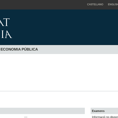
CASTELLANO
ENGLIS
I ECONOMIA PÚBLICA
Examens
---
Informació no dispon