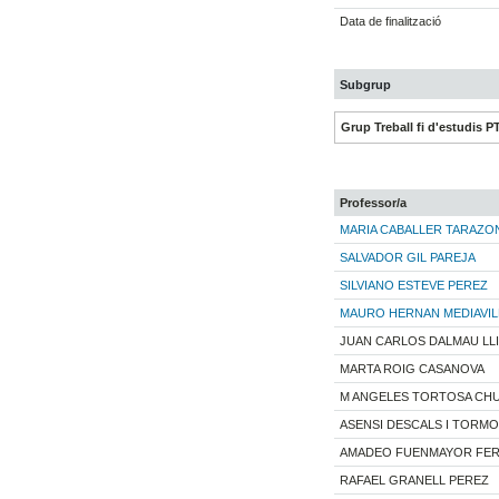
Data de finalització
Subgrup
Grup Treball fi d'estudis P
Professor/a
MARIA CABALLER TARAZO
SALVADOR GIL PAREJA
SILVIANO ESTEVE PEREZ
MAURO HERNAN MEDIAVIL
JUAN CARLOS DALMAU LL
MARTA ROIG CASANOVA
M ANGELES TORTOSA CHU
ASENSI DESCALS I TORMO
AMADEO FUENMAYOR FE
RAFAEL GRANELL PEREZ