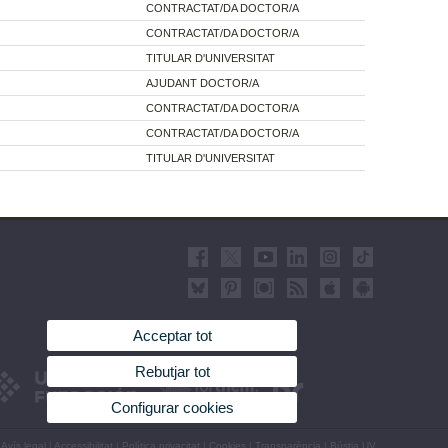
CONTRACTAT/DA DOCTOR/A
CONTRACTAT/DA DOCTOR/A
TITULAR D'UNIVERSITAT
AJUDANT DOCTOR/A
CONTRACTAT/DA DOCTOR/A
CONTRACTAT/DA DOCTOR/A
TITULAR D'UNIVERSITAT
Acceptar tot
Rebutjar tot
Configurar cookies
Avís legal
|
Accessibilitat
|
Política privacitat
|
Cookies
|
Transparència
|
Bústia UV