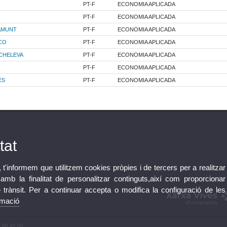
PT-F
ECONOMIA APLICADA
PT-F
ECONOMIA APLICADA
AMUNT
PT-F
ECONOMIA APLICADA
CO
PT-F
ECONOMIA APLICADA
CHELEVA
PT-F
ECONOMIA APLICADA
PT-F
ECONOMIA APLICADA
ES
PT-F
ECONOMIA APLICADA
tat
, t'informem que utilitzem cookies pròpies i de tercers per a realitzar
mb la finalitat de personalitzar continguts,així com proporcionar
e trànsit. Per a continuar accepta o modifica la configuració de les
rmació
3 86 41 00