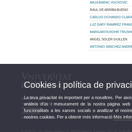
MAJA BARAC VUCKOVIC
RAUL DE ARRIBA BUENO
CARLOS OCHANDO CLAR
LUZ DARY RAMIREZ FRAN
MARGARITA ROHR TRUSH
ANGEL SOLER GUILLEN
ANTONIO SANCHEZ ANDR
Cookies i política de privaci
La teva privacitat és important per a nosaltres. Per això
Seu Electrònica UV
anàlisis d'ús i mesurament de la nostra pàgina web a
Tauler oficial d'anuncis UV
Pla Estratègic
funcionalitats a les xarxes socials o analitzar el nostr
UVintegritat
nostres cookies. Per a obtenir més informació
Més info
Perfil de contractant
© 2026 UV. - Av. Blasco Ibáñez, 13. 46010 València. Espanya. Tel. UV: (+34) 96