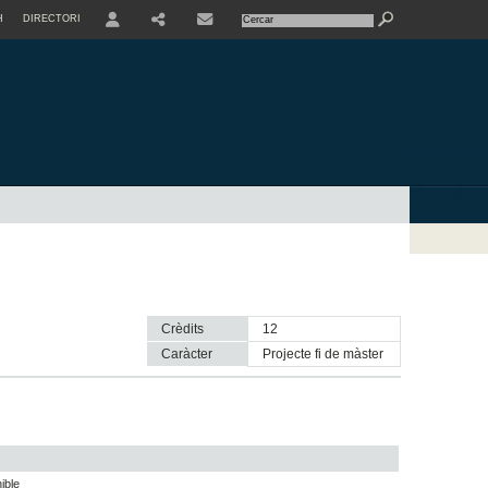
H
DIRECTORI
USER
SHARE
CONTACTE
Crèdits
12
Caràcter
projecte fi de màster
ible