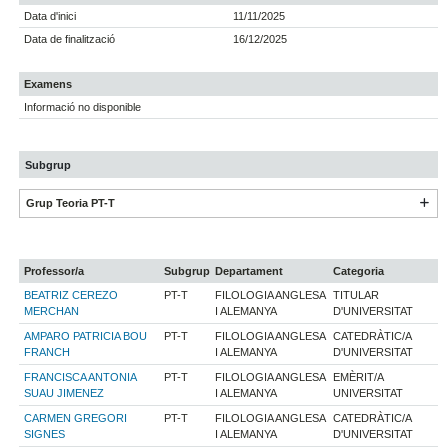
Data d'inici
11/11/2025
Data de finalització
16/12/2025
Examens
Informació no disponible
Subgrup
Grup Teoria PT-T
Professor/a
Subgrup
Departament
Categoria
BEATRIZ CEREZO
PT-T
FILOLOGIA ANGLESA
TITULAR
MERCHAN
I ALEMANYA
D'UNIVERSITAT
AMPARO PATRICIA BOU
PT-T
FILOLOGIA ANGLESA
CATEDRÀTIC/A
FRANCH
I ALEMANYA
D'UNIVERSITAT
FRANCISCA ANTONIA
PT-T
FILOLOGIA ANGLESA
EMÈRIT/A
SUAU JIMENEZ
I ALEMANYA
UNIVERSITAT
CARMEN GREGORI
PT-T
FILOLOGIA ANGLESA
CATEDRÀTIC/A
SIGNES
I ALEMANYA
D'UNIVERSITAT