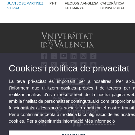
JUAN JOSE MARTINEZ
PT-T
FILOLOGIA ANGLESA
CATEDRÀTIC/A
SIERRA
I ALEMANYA
D'UNIVERSITAT
Cookies i política de privacitat
Seu Electrònica UV
La teva privacitat és important per a nosaltres. Per això
Tauler oficial d'anuncis UV
t'informem que utilitzem cookies pròpies i de tercers per 
Pla Estratègic
UVintegritat
realitzar anàlisis d'ús i mesurament de la nostra pàgina we
Perfil de contractant
amb la finalitat de personalitzar continguts,així com proporciona
funcionalitats a les xarxes socials o analitzar el nostre trànsit
Per a continuar accepta o modifica la configuració de les nostre
cookies. Per a obtenir més informació
Més informació