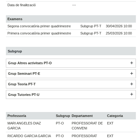
Data de finalització
---
Examens
Segona convocatòria primer quadrimestre
Subgrup PT-T
30/04/2026 10:00
Primera convocatòria primer quadrimestre
Subgrup PT-T
25/03/2026 10:00
Subgrup
Grup Altres activitats PT-O
Grup Seminari PT-E
Grup Teoria PT-T
Grup Tutories PT-U
Professor/a
Subgrup
Departament
Categoria
MARI ANGELES DIAZ
PT-O
PROFESSORAT DE
EXT
GARCIA
CONVENI
RICARDO GARCIA GARCIA
PT-O
PROFESSORAT
EXT