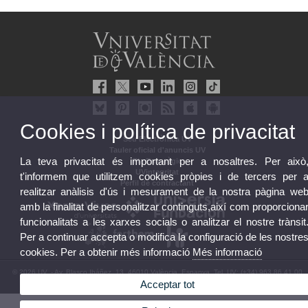
Cookies i política de privacitat
Seu Electrònica UV
Tauler oficial d'anuncis UV
La teva privacitat és important per a nosaltres. Per això
Pla Estratègic
UVintegritat
t'informem que utilitzem cookies pròpies i de tercers per 
Perfil de contractant
realitzar anàlisis d'ús i mesurament de la nostra pàgina we
amb la finalitat de personalitzar continguts,així com proporciona
funcionalitats a les xarxes socials o analitzar el nostre trànsit
Per a continuar accepta o modifica la configuració de les nostre
cookies. Per a obtenir més informació
Més informació
© 2026 UV. - Av. Blasco Ibáñez, 13. 46010 València. Espanya. Tel. UV: (+34) 963 86 41 00
Acceptar tot
Avís legal
|
Accessibilitat
|
Política privacitat
|
Cookies
|
Transparència
|
Bústia UV