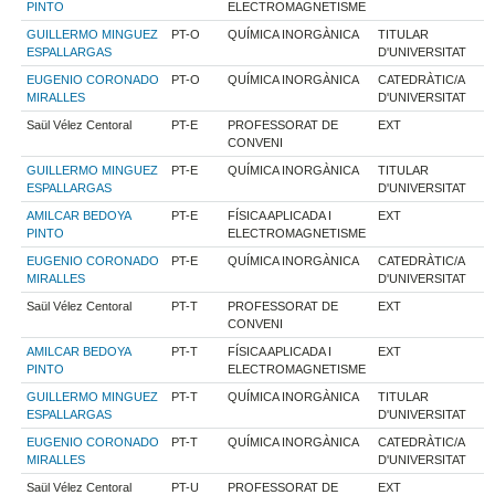
PINTO
ELECTROMAGNETISME
GUILLERMO MINGUEZ
PT-O
QUÍMICA INORGÀNICA
TITULAR
ESPALLARGAS
D'UNIVERSITAT
EUGENIO CORONADO
PT-O
QUÍMICA INORGÀNICA
CATEDRÀTIC/A
MIRALLES
D'UNIVERSITAT
Saül Vélez Centoral
PT-E
PROFESSORAT DE
EXT
CONVENI
GUILLERMO MINGUEZ
PT-E
QUÍMICA INORGÀNICA
TITULAR
ESPALLARGAS
D'UNIVERSITAT
AMILCAR BEDOYA
PT-E
FÍSICA APLICADA I
EXT
PINTO
ELECTROMAGNETISME
EUGENIO CORONADO
PT-E
QUÍMICA INORGÀNICA
CATEDRÀTIC/A
MIRALLES
D'UNIVERSITAT
Saül Vélez Centoral
PT-T
PROFESSORAT DE
EXT
CONVENI
AMILCAR BEDOYA
PT-T
FÍSICA APLICADA I
EXT
PINTO
ELECTROMAGNETISME
GUILLERMO MINGUEZ
PT-T
QUÍMICA INORGÀNICA
TITULAR
ESPALLARGAS
D'UNIVERSITAT
EUGENIO CORONADO
PT-T
QUÍMICA INORGÀNICA
CATEDRÀTIC/A
MIRALLES
D'UNIVERSITAT
Saül Vélez Centoral
PT-U
PROFESSORAT DE
EXT