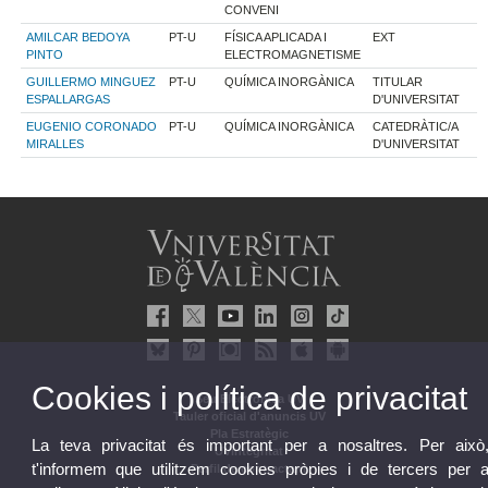
CONVENI
AMILCAR BEDOYA
PT-U
FÍSICA APLICADA I
EXT
PINTO
ELECTROMAGNETISME
GUILLERMO MINGUEZ
PT-U
QUÍMICA INORGÀNICA
TITULAR
ESPALLARGAS
D'UNIVERSITAT
EUGENIO CORONADO
PT-U
QUÍMICA INORGÀNICA
CATEDRÀTIC/A
MIRALLES
D'UNIVERSITAT
Cookies i política de privacitat
Seu Electrònica UV
Tauler oficial d'anuncis UV
Pla Estratègic
La teva privacitat és important per a nosaltres. Per això
UVintegritat
t'informem que utilitzem cookies pròpies i de tercers per 
Perfil de contractant