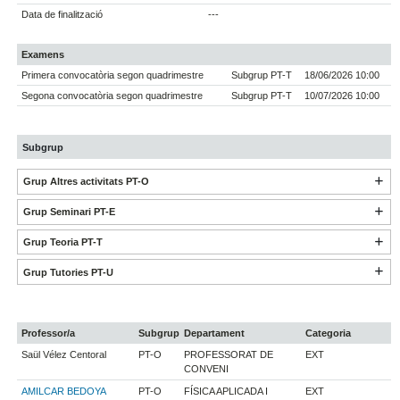
Data de finalització
---
Examens
Primera convocatòria segon quadrimestre
Subgrup PT-T
18/06/2026 10:00
Segona convocatòria segon quadrimestre
Subgrup PT-T
10/07/2026 10:00
Subgrup
Grup Altres activitats PT-O
Grup Seminari PT-E
Grup Teoria PT-T
Grup Tutories PT-U
Professor/a
Subgrup
Departament
Categoria
Saül Vélez Centoral
PT-O
PROFESSORAT DE
EXT
CONVENI
AMILCAR BEDOYA
PT-O
FÍSICA APLICADA I
EXT