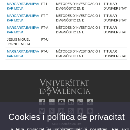
MARGARITA BAKIEVA
PT-I
MÈTODES D'INVESTIGACIÓ I
TITULAR
KARIMOVA
DIAGNÒSTIC EN E
D'UNIVERSITAT
MARGARITA BAKIEVA
PT-T
MÈTODES D'INVESTIGACIÓ I
TITULAR
KARIMOVA
DIAGNÒSTIC EN E
D'UNIVERSITAT
MARGARITA BAKIEVA
PT-A
MÈTODES D'INVESTIGACIÓ I
TITULAR
KARIMOVA
DIAGNÒSTIC EN E
D'UNIVERSITAT
JESUS MIGUEL
PT-U
JORNET MELIA
MARGARITA BAKIEVA
PT-U
MÈTODES D'INVESTIGACIÓ I
TITULAR
KARIMOVA
DIAGNÒSTIC EN E
D'UNIVERSITAT
Cookies i política de privacitat
Seu Electrònica UV
La teva privacitat és important per a nosaltres. Per això
Tauler oficial d'anuncis UV