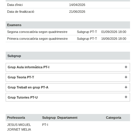
Data d'inici
14/04/2026
Data de finalització
21/06/2026
Examens
Segona convocatòria segon quadrimestre
Subgrup PT-T
01/09/2026 18:00
Primera convocatòria segon quadrimestre
Subgrup PT-T
16/06/2026 18:00
Subgrup
Grup Aula informàtica PT-I
Grup Teoria PT-T
Grup Treball en grup PT-A
Grup Tutories PT-U
Professor/a
Subgrup
Departament
Categoria
JESUS MIGUEL
PT-I
JORNET MELIA