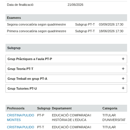
Data de finalització
21/06/2026
Examens
Segona convocatòria segon quadrimestre
Subgrup PT-T
03/09/2026 17:30
Primera convocatòria segon quadrimestre
Subgrup PT-T
18/06/2026 17:30
Subgrup
Grup Pràctiques a l'aula PT-P
Grup Teoria PT-T
Grup Treball en grup PT-A
Grup Tutories PT-U
Professor/a
Subgrup
Departament
Categoria
CRISTINA PULIDO
PT-P
EDUCACIÓ COMPARADA I
TITULAR
MONTES
HISTÒRIA DE L'EDUCA
D'UNIVERSITAT
CRISTINA PULIDO
PT-T
EDUCACIÓ COMPARADA I
TITULAR