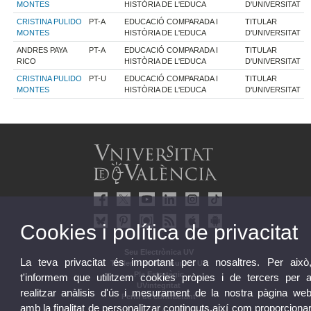
MONTES
HISTÒRIA DE L'EDUCA
D'UNIVERSITAT
CRISTINA PULIDO
PT-A
EDUCACIÓ COMPARADA I
TITULAR
MONTES
HISTÒRIA DE L'EDUCA
D'UNIVERSITAT
ANDRES PAYA
PT-A
EDUCACIÓ COMPARADA I
TITULAR
RICO
HISTÒRIA DE L'EDUCA
D'UNIVERSITAT
CRISTINA PULIDO
PT-U
EDUCACIÓ COMPARADA I
TITULAR
MONTES
HISTÒRIA DE L'EDUCA
D'UNIVERSITAT
Cookies i política de privacitat
Seu Electrònica UV
La teva privacitat és important per a nosaltres. Per això
Tauler oficial d'anuncis UV
Pla Estratègic
t'informem que utilitzem cookies pròpies i de tercers per 
UVintegritat
realitzar anàlisis d'ús i mesurament de la nostra pàgina we
Perfil de contractant
amb la finalitat de personalitzar continguts,així com proporciona