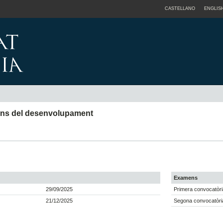
CASTELLANO
ENGLIS
orns del desenvolupament
Examens
29/09/2025
Primera convocatòri
21/12/2025
Segona convocatòria