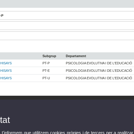
T-P
Subgrup
Departament
GHISAYS
PT-P
PSICOLOGIA EVOLUTIVA I DE L'EDUCACIÓ
GHISAYS
PT-E
PSICOLOGIA EVOLUTIVA I DE L'EDUCACIÓ
GHISAYS
PT-U
PSICOLOGIA EVOLUTIVA I DE L'EDUCACIÓ
tat
, t'informem que utilitzem cookies pròpies i de tercers per a realitzar