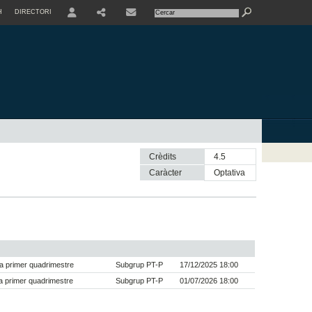
H
DIRECTORI
USER
SHARE
CONTACTE
Crèdits
4.5
Caràcter
optativa
a primer quadrimestre
Subgrup PT-P
17/12/2025 18:00
 primer quadrimestre
Subgrup PT-P
01/07/2026 18:00