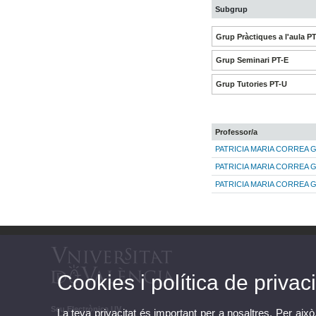
Subgrup
Grup Pràctiques a l'aula P
Grup Seminari PT-E
Grup Tutories PT-U
Professor/a
PATRICIA MARIA CORREA 
PATRICIA MARIA CORREA 
PATRICIA MARIA CORREA 
Cookies i política de privaci
Seu Electrònica UV
La teva privacitat és important per a nosaltres. Per això