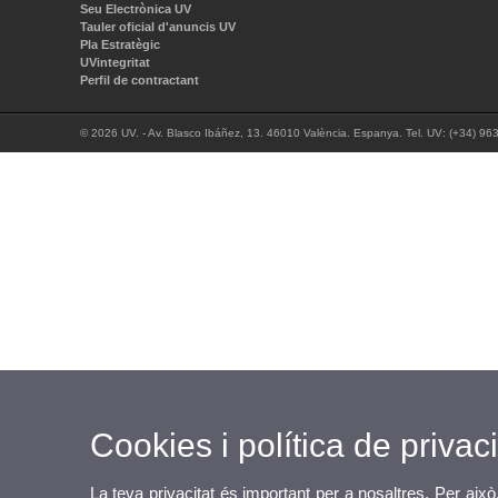
Seu Electrònica UV
Tauler oficial d'anuncis UV
Pla Estratègic
UVintegritat
Perfil de contractant
© 2026 UV. - Av. Blasco Ibáñez, 13. 46010 València. Espanya. Tel. UV: (+34) 96
Cookies i política de privaci
La teva privacitat és important per a nosaltres. Per això