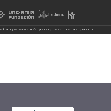
Avís legal
|
Accessibilitat
|
Política privacitat
|
Cookies
|
Transparència
|
Bústia UV