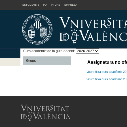
ESTUDIANTS
PDI
PTGAS
EMPRESA
Curs acadèmic de la guia docent:
Grups
Assignatura no of
Veure fitxa curs acadèmic 2
Veure fitxa curs acadèmic 2