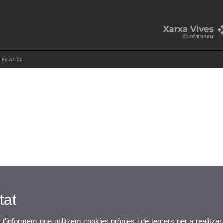
3 86 41 00
tat
, t'informem que utilitzem cookies pròpies i de tercers per a realitzar